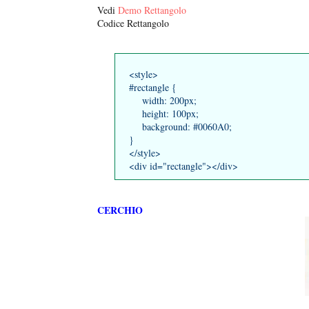
Vedi
Demo Rettangolo
Codice Rettangolo
<style>
#rectangle {
width: 200px;
height: 100px;
background: #0060A0;
}
</style>
<div id="rectangle"></div>
CERCHIO