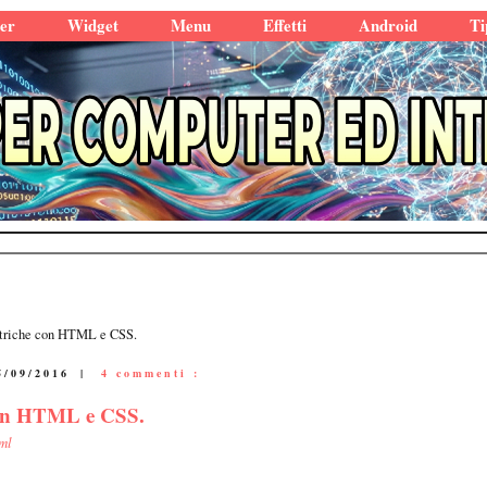
er
Widget
Menu
Effetti
Android
Ti
triche con HTML e CSS.
5/09/2016
|
4 commenti :
con HTML e CSS.
ml