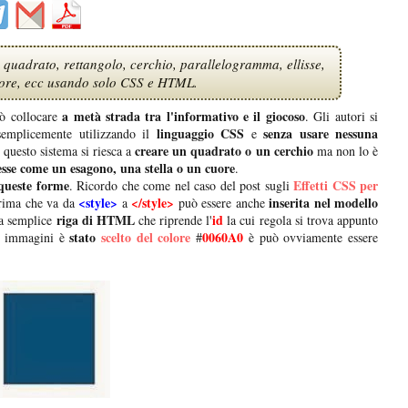
quadrato, rettangolo, cerchio, parallelogramma, ellisse,
cuore, ecc usando solo CSS e HTML.
a metà strada tra l'informativo e il giocoso
ò collocare
. Gli autori si
linguaggio CSS
senza usare nessuna
emplicemente utilizzando il
e
creare un quadrato o un cerchio
questo sistema si riesca a
ma non lo è
sse come un esagono, una stella o un cuore
.
 queste forme
Effetti CSS per
. Ricordo che come nel caso del post sugli
<style>
</style>
inserita nel modello
prima che va da
a
può essere anche
riga di HTML
id
a semplice
che riprende l'
la cui regola si trova appunto
stato
scelto del colore
0060A0
le immagini è
#
è può ovviamente essere