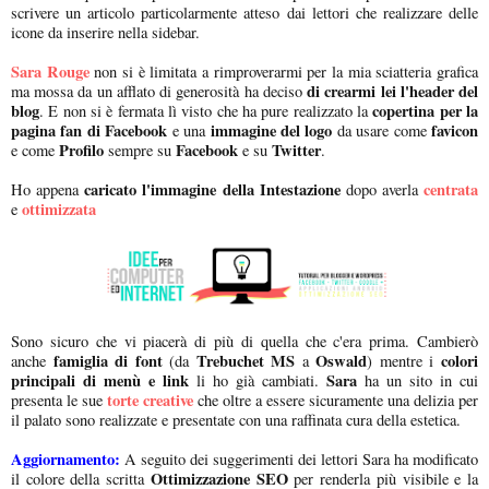
scrivere un articolo particolarmente atteso dai lettori che realizzare delle
icone da inserire nella sidebar.
Sara Rouge
non si è limitata a rimproverarmi per la mia sciatteria grafica
di crearmi lei l'header del
ma mossa da un afflato di generosità ha deciso
blog
copertina per la
. E non si è fermata lì visto che ha pure realizzato la
pagina fan di Facebook
immagine del logo
favicon
e una
da usare come
Profilo
Facebook
Twitter
e come
sempre su
e su
.
caricato l'immagine della Intestazione
centrata
Ho appena
dopo averla
ottimizzata
e
Sono sicuro che vi piacerà di più di quella che c'era prima. Cambierò
famiglia di font
Trebuchet MS
Oswald
colori
anche
(da
a
) mentre i
principali di menù e link
Sara
li ho già cambiati.
ha un sito in cui
torte creative
presenta le sue
che oltre a essere sicuramente una delizia per
il palato sono realizzate e presentate con una raffinata cura della estetica.
Aggiornamento:
A seguito dei suggerimenti dei lettori Sara ha modificato
Ottimizzazione SEO
il colore della scritta
per renderla più visibile e la