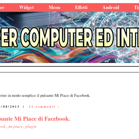
er
Widget
Menu
Effetti
Android
Ti
rire in modo semplice il pulsante Mi Piace di Facebook.
2/08/2013
|
12 commenti :
lsante Mi Piace di Facebook.
book
,
mi piace
,
plugin