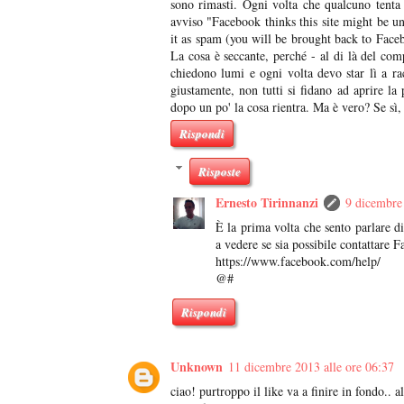
sono rimasti. Ogni volta che qualcuno tenta
avviso "Facebook thinks this site might be un
it as spam (you will be brought back to Faceb
La cosa è seccante, perché - al di là del co
chiedono lumi e ogni volta devo star lì a ra
giustamente, non tutti si fidano ad aprire l
dopo un po' la cosa rientra. Ma è vero? Se sì
Rispondi
Risposte
Ernesto Tirinnanzi
9 dicembre 
È la prima volta che sento parlare d
a vedere se sia possibile contattare 
https://www.facebook.com/help/
@#
Rispondi
Unknown
11 dicembre 2013 alle ore 06:37
ciao! purtroppo il like va a finire in fondo.. a