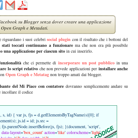
 Facebook su Blogger senza dover creare una applicazione
 Open Graph e Metadati.
social plugin
 riguardano i suoi celebri
con il risultato che i bottoni del
 stati toccati continuano a funzionare
ma che non era più possibile
to una applicazione per ciascun sito
in cui inserirlo.
unzionalità
incorporare un post pubblico
che ci permette di
in una
zare lo script relativo
installare anche
che non prevede applicazioni per
Open Graph e Metatag
con
non troppo amati dai blogger.
ulsante del Mi Piace con contatore
dovranno semplicemente andare su
 incollare il codice
 s, id) { var js, fjs = d.getElementsByTagName(s)[0]; if
ment(s); js.id = id; js.src =
 fjs.parentNode.insertBefore(js, fjs); }(document, 'script',
'
data-layout
=
'box_count'
action
='
like
'
colorscheme
='
light
'