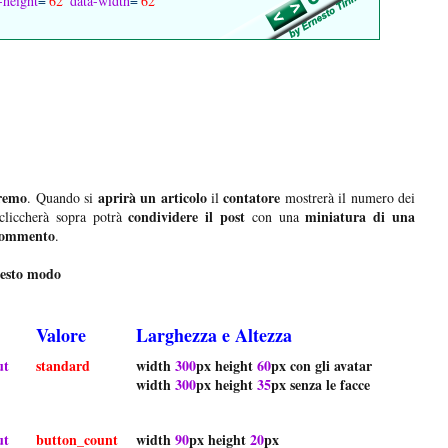
-height
='
62
'
data-width
='
62
'
dremo
aprirà un articolo
contatore
. Quando si
il
mostrerà il numero dei
condividere il post
miniatura di una
cliccherà sopra potrà
con una
 commento
.
uesto modo
Valore
Larghezza e Altezza
ut
standard
width
300
px height
60
px con gli avatar
width
300
px height
35
px senza le facce
ut
button_count
width
90
px height
20
px