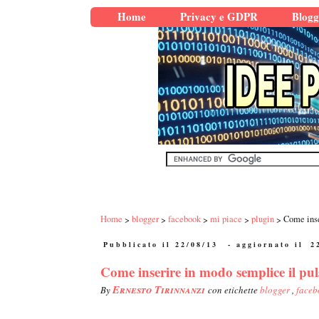
Home
Privacy e GDPR
Blogg
Home
blogger
facebook
mi piace
plugin
Come inse
Pubblicato il 22/08/13
- aggiornato il
2
Come inserire in modo semplice il pu
Ernesto Tirinnanzi
By
con etichette
blogger
,
face