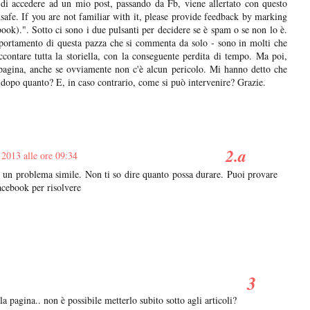
 di accedere ad un mio post, passando da Fb, viene allertato con questo
safe. If you are not familiar with it, please provide feedback by marking
ook).". Sotto ci sono i due pulsanti per decidere se è spam o se non lo è.
mportamento di questa pazza che si commenta da solo - sono in molti che
ccontare tutta la storiella, con la conseguente perdita di tempo. Ma poi,
a pagina, anche se ovviamente non c'è alcun pericolo. Mi hanno detto che
, dopo quanto? E, in caso contrario, come si può intervenire? Grazie.
2013 alle ore 09:34
i un problema simile. Non ti so dire quanto possa durare. Puoi provare
Facebook per risolvere
lla pagina.. non è possibile metterlo subito sotto agli articoli?