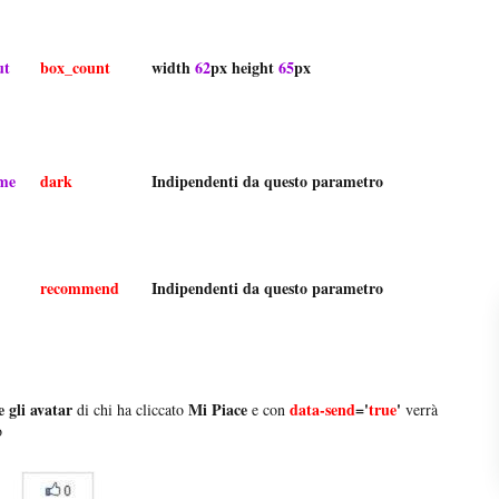
ut
box_count
width
62
px height
65
px
eme
dark
Indipendenti da questo parametro
recommend
Indipendenti da questo parametro
 gli avatar
Mi Piace
data-send
='
true
'
di chi ha cliccato
e con
verrà
o