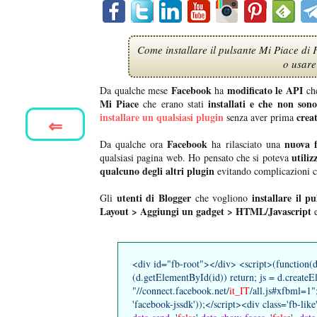
Come installare il pulsante Mi Piace di
o usare
Facebook
modificato le API
Da qualche mese
ha
che
Mi Piace
installati e che non sono
che erano stati
installare un qualsiasi plugin
crea
senza aver prima
⇐
Facebook
nuova f
Da qualche ora
ha rilasciato una
utiliz
qualsiasi pagina web. Ho pensato che si poteva
qualcuno degli altri plugin
evitando complicazioni 
utenti di Blogger
installare il p
Gli
che vogliono
Layout > Aggiungi un gadget > HTML/Javascript
e
<div id="fb-root"></div> <script>(function(d,
(d.getElementById(id)) return; js = d.createEle
"//connect.facebook.net/
it_IT
/all.js#xfbml=1";
'facebook-jssdk'));</script><div class='fb-like