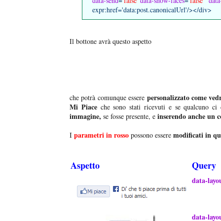
data-send
='
false
'
data-show-faces
='
false
'
data
expr:href='data:post.canonicalUrl'/></div>
Il bottone avrà questo aspetto
personalizzato come ve
che potrà comunque essere
Mi Piace
che sono stati ricevuti e se qualcuno ci 
immagine,
inserendo anche un
se fosse presente, e
parametri in rosso
modificati in q
I
possono essere
Aspetto
Query
data-layo
data-layo