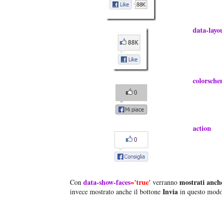
data-layo
colorsch
action
data-show-faces
='
true
'
mostrati anche
Con
verranno
Invia
invece mostrato anche il bottone
in questo mod