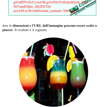
grGuPDYd5cUyAeOILgi3irS9e7O4IxQehQxrk_M3d
JhVnunDQku_sHj2DCDd-
acwJdXxe3E/s640/island_cocktails-3066.jpg
"/>
dimensioni e l'URL dell'immagine possono essere scelte a
dove le
piacere
. Il risultato è il seguente