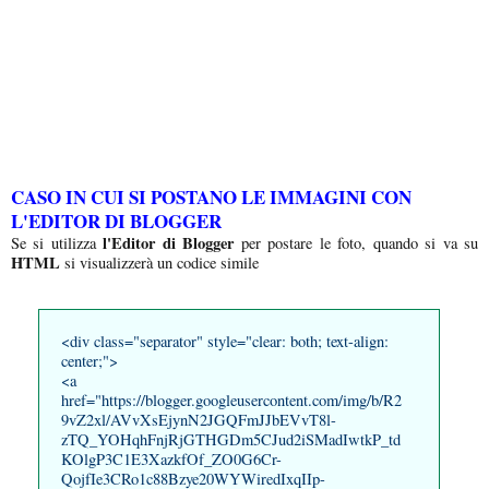
CASO IN CUI SI POSTANO LE IMMAGINI CON
L'EDITOR DI BLOGGER
l'Editor di Blogger
Se si utilizza
per postare le foto, quando si va su
HTML
si visualizzerà un codice simile
<div class="separator" style="clear: both; text-align:
center;">
<a
href="https://blogger.googleusercontent.com/img/b/R2
9vZ2xl/AVvXsEjynN2JGQFmJJbEVvT8l-
zTQ_YOHqhFnjRjGTHGDm5CJud2iSMadIwtkP_td
KOlgP3C1E3XazkfOf_ZO0G6Cr-
QojfIe3CRo1c88Bzye20WYWiredIxqIIp-