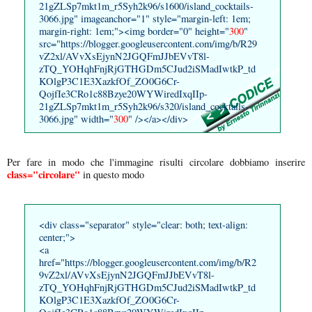
21gZLSp7mkt1m_r5Syh2k96/s1600/island_cocktails-
3066.jpg" imageanchor="1" style="margin-left: 1em;
margin-right: 1em;"><img border="0" height="
300
"
src="https://blogger.googleusercontent.com/img/b/R29
vZ2xl/AVvXsEjynN2JGQFmJJbEVvT8l-
zTQ_YOHqhFnjRjGTHGDm5CJud2iSMadIwtkP_td
KOlgP3C1E3XazkfOf_ZO0G6Cr-
QojfIe3CRo1c88Bzye20WYWiredIxqIIp-
21gZLSp7mkt1m_r5Syh2k96/s320/island_cocktails-
3066.jpg" width="
300
" /></a></div>
Per fare in modo che l'immagine risulti circolare dobbiamo inserire
class="circolare"
in questo modo
<div class="separator" style="clear: both; text-align:
center;">
<a
href="https://blogger.googleusercontent.com/img/b/R2
9vZ2xl/AVvXsEjynN2JGQFmJJbEVvT8l-
zTQ_YOHqhFnjRjGTHGDm5CJud2iSMadIwtkP_td
KOlgP3C1E3XazkfOf_ZO0G6Cr-