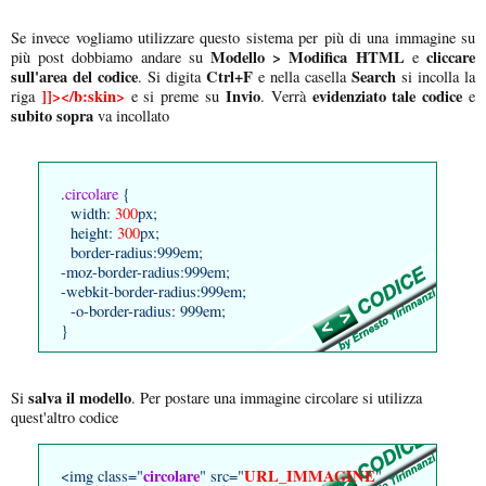
Se invece vogliamo utilizzare questo sistema per più di una immagine su
Modello > Modifica HTML
cliccare
più post dobbiamo andare su
e
sull'area del codice
Ctrl+F
Search
. Si digita
e nella casella
si incolla la
]]></b:skin>
Invio
evidenziato tale codice
riga
e si preme su
. Verrà
e
subito sopra
va incollato
.
circolare
{
width:
300
px;
height:
300
px;
border-radius:999em;
-moz-border-radius:999em;
-webkit-border-radius:999em;
-o-border-radius: 999em;
}
salva il modello
Si
. Per postare una immagine circolare si utilizza
quest'altro codice
circolare
URL_IMMAGINE
<img class="
" src="
"