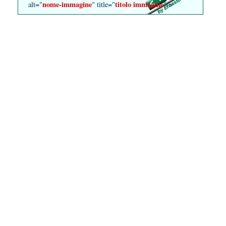
nome-immagine
titolo immagine
alt="
" title="
"/>