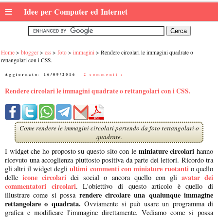
≡
Idee per Computer ed Internet
Home
blogger
css
foto
immagini
Rendere circolari le immagini quadrate o
rettangolari con i CSS.
Aggiornato:
16/09/2016
|
2 commenti :
Rendere circolari le immagini quadrate o rettangolari con i CSS.
Come rendere le immagini circolari partendo da foto rettangolari o
quadrate.
miniature circolari
I widget che ho proposto su questo sito con le
hanno
ricevuto una accoglienza piuttosto positiva da parte dei lettori. Ricordo tra
ultimi commenti con miniature ruotanti
gli altri il widget degli
o quello
icone circolari
avatar dei
delle
dei social o ancora quello con gli
commentatori circolari
. L'obiettivo di questo articolo è quello di
rendere circolare una qualunque immagine
illustrare come si possa
rettangolare o quadrata.
Ovviamente si può usare un programma di
grafica e modificare l'immagine direttamente. Vediamo come si possa