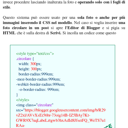
operando solo con i fogli di
invece procedere lasciando inalterata la foto e
stile
.
sola foto o anche per più
Questo sistema può essere usato per una
immagini inserendo il CSS nel modello
una
. Nel caso si voglia inserire
foto circolare in un post
l'Editor di Blogger
si apre
e si pigia su
HTML
Scrivi.
che è sulla destra di
Si incolla un codice come questo
<style type="text/css">
.
circolare
{
width:
300
px;
height:
300
px;
border-radius:999em;
-moz-border-radius:999em;
-webkit-border-radius:999em;
-o-border-radius: 999em;
}
</style>
<img class="
circolare
"
src="
https://blogger.googleusercontent.com/img/b/R29
vZ2xl/AVvXsEi56br-73oig14B-IZ5BAy7Kt-
GWR9X7uqLabeLztgwb3hxAdId8JfseiFQ_WeTS7u1
RAa-