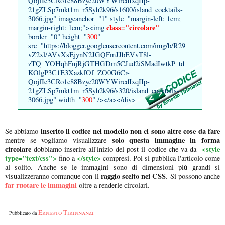
QojfIe3CRo1c88Bzye20WYWiredIxqIIp-
21gZLSp7mkt1m_r5Syh2k96/s1600/island_cocktails-
3066.jpg" imageanchor="1" style="margin-left: 1em;
class="circolare"
margin-right: 1em;"><img
border="0" height="
300
"
src="https://blogger.googleusercontent.com/img/b/R29
vZ2xl/AVvXsEjynN2JGQFmJJbEVvT8l-
zTQ_YOHqhFnjRjGTHGDm5CJud2iSMadIwtkP_td
KOlgP3C1E3XazkfOf_ZO0G6Cr-
QojfIe3CRo1c88Bzye20WYWiredIxqIIp-
21gZLSp7mkt1m_r5Syh2k96/s320/island_cocktails-
3066.jpg" width="
300
" /></a></div>
inserito il codice nel modello non ci sono altre cose da fare
Se abbiamo
solo questa immagine in forma
mentre se vogliamo visualizzare
circolare
<style
dobbiamo inserire all'inizio del post il codice che va da
type="text/css">
</style>
fino a
compresi. Poi si pubblica l'articolo come
al solito. Anche se le immagini sono di dimensioni più grandi si
raggio scelto nei CSS
visualizzeranno comunque con il
. Si possono anche
far ruotare le immagini
oltre a renderle circolari.
Ernesto Tirinnanzi
Pubblicato da