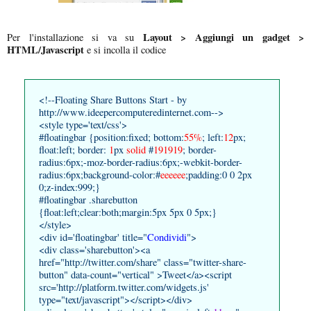
Layout > Aggiungi un gadget >
Per l'installazione si va su
HTML/Javascript
e si incolla il codice
<!--Floating Share Buttons Start - by
http://www.ideepercomputeredinternet.com-->
<style type='text/css'>
#floatingbar {position:fixed; bottom:
55%
; left:
12
px;
float:left; border:
1
px
solid
#
191919
; border-
radius:6px;-moz-border-radius:6px;-webkit-border-
radius:6px;background-color:#
eeeeee
;padding:0 0 2px
0;z-index:999;}
#floatingbar .sharebutton
{float:left;clear:both;margin:5px 5px 0 5px;}
</style>
<div id='floatingbar' title="
Condividi
">
<div class='sharebutton'><a
href="http://twitter.com/share" class="twitter-share-
button" data-count="vertical" >Tweet</a><script
src='http://platform.twitter.com/widgets.js'
type="text/javascript"></script></div>