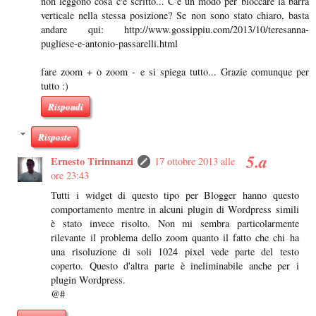
non leggono cosa c'è scritto... C'è un modo per bloccare la barra
verticale nella stessa posizione? Se non sono stato chiaro, basta
andare qui: http://www.gossippiu.com/2013/10/teresanna-
pugliese-e-antonio-passarelli.html
fare zoom + o zoom - e si spiega tutto... Grazie comunque per
tutto :)
Rispondi
Risposte
Ernesto Tirinnanzi
17 ottobre 2013 alle
ore 23:43
Tutti i widget di questo tipo per Blogger hanno questo
comportamento mentre in alcuni plugin di Wordpress simili
è stato invece risolto. Non mi sembra particolarmente
rilevante il problema dello zoom quanto il fatto che chi ha
una risoluzione di soli 1024 pixel vede parte del testo
coperto. Questo d'altra parte è ineliminabile anche per i
plugin Wordpress.
@#