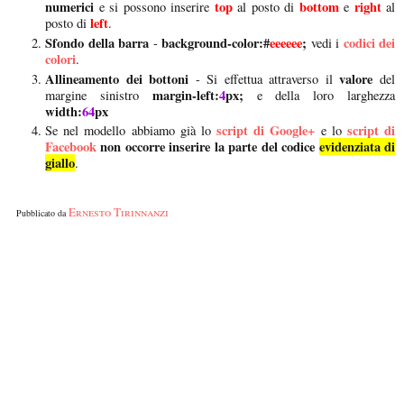
numerici
top
bottom
right
e si possono inserire
al posto di
e
al
left
posto di
.
Sfondo della barra
background-color:#
eeeeee
;
codici dei
-
vedi i
colori
.
Allineamento dei bottoni
valore
- Si effettua attraverso il
del
margin-left:
4
px;
margine sinistro
e della loro larghezza
width:
64
px
script di Google+
script di
Se nel modello abbiamo già lo
e lo
Facebook
non
occorre inserire la parte del codice
evidenziata di
giallo
.
Ernesto Tirinnanzi
Pubblicato da