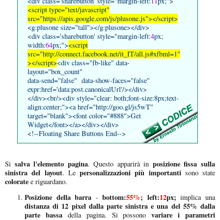
<div class='sharebutton' style="margin-left:
11
px;">
<script type="text/javascript"
src="https://apis.google.com/js/plusone.js"></script>
<g:plusone size="tall"></g:plusone></div>
<div class='sharebutton' style="margin-left:
4
px;
width:
64
px;">
<script
src="http://connect.facebook.net/it_IT/all.js#xfbml=1"
></script>
<div class="fb-like" data-
layout="box_count"
data-send="false" data-show-faces="false"
expr:href='data:post.canonicalUrl'/></div>
</div><br/><div style="clear: both;font-size:8px;text-
align:center;"><a href="http://goo.gl/js5wT"
target="blank"><font color="#888">Get
Widget</font></a></div></div>
<!--Floating Share Buttons End-->
salva l'elemento pagina
posizione fissa sulla
Si
. Questo apparirà in
sinistra del layout
personalizzazioni più importanti
. Le
sono state
colorate
e riguardano.
Posizione della barra
bottom:
55%
; left:
12
px;
-
implica una
distanza di 12 pixel dalla parte sinistra e una del 55% dalla
parte bassa
variare i parametri
della pagina. Si possono