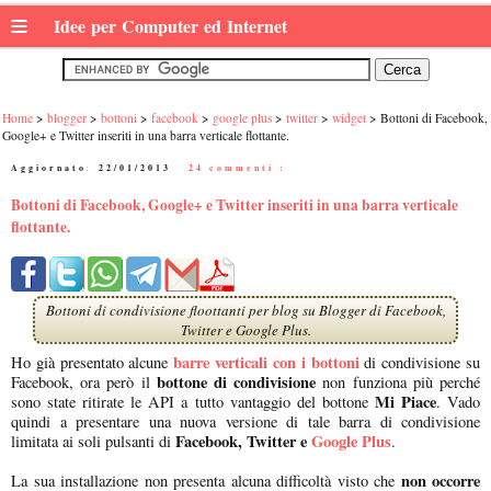
≡
Idee per Computer ed Internet
Home
blogger
bottoni
facebook
google plus
twitter
widget
Bottoni di Facebook,
Google+ e Twitter inseriti in una barra verticale flottante.
Aggiornato:
22/01/2013
|
24 commenti :
Bottoni di Facebook, Google+ e Twitter inseriti in una barra verticale
flottante.
Bottoni di condivisione floottanti per blog su Blogger di Facebook,
Twitter e Google Plus.
barre verticali con i bottoni
Ho già presentato alcune
di condivisione su
bottone di condivisione
Facebook, ora però il
non funziona più perché
Mi Piace
sono state ritirate le API a tutto vantaggio del bottone
. Vado
quindi a presentare una nuova versione di tale barra di condivisione
Facebook, Twitter e
Google Plus
limitata ai soli pulsanti di
.
non occorre
La sua installazione non presenta alcuna difficoltà visto che