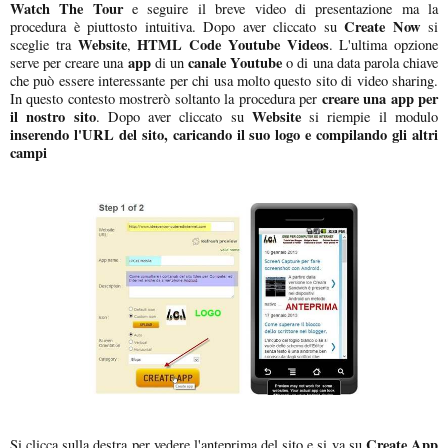
Watch The Tour
e seguire il breve video di presentazione ma la
Create Now
procedura è piuttosto intuitiva. Dopo aver cliccato su
si
Website
HTML Code
Youtube Videos
sceglie tra
,
. L'ultima opzione
app
canale Youtube
serve per creare una
di un
o di una data parola chiave
che può essere interessante per chi usa molto questo sito di video sharing.
creare una app per
In questo contesto mostrerò soltanto la procedura per
il nostro sito
Website
. Dopo aver cliccato su
si riempie il modulo
inserendo l'URL del sito, caricando il suo logo e compilando gli altri
campi
Create App
Si clicca sulla destra per vedere l'anteprima del sito e si va su