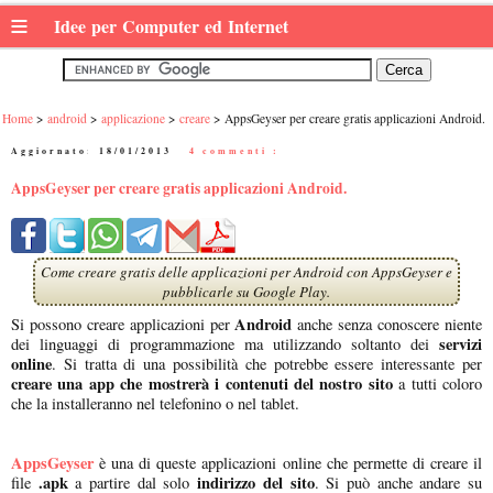
≡
Idee per Computer ed Internet
Home
android
applicazione
creare
AppsGeyser per creare gratis applicazioni Android.
Aggiornato:
18/01/2013
|
4 commenti :
AppsGeyser per creare gratis applicazioni Android.
Come creare gratis delle applicazioni per Android con AppsGeyser e
pubblicarle su Google Play.
Android
Si possono creare applicazioni per
anche senza conoscere niente
servizi
dei linguaggi di programmazione ma utilizzando soltanto dei
online
. Si tratta di una possibilità che potrebbe essere interessante per
creare una app che mostrerà i contenuti del nostro sito
a tutti coloro
che la installeranno nel telefonino o nel tablet.
AppsGeyser
è una di queste applicazioni online che permette di creare il
.apk
indirizzo del sito
file
a partire dal solo
. Si può anche andare su