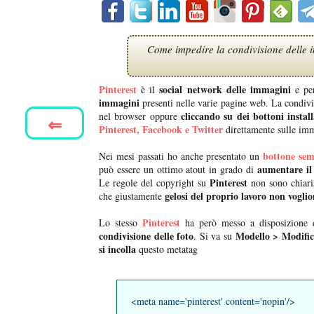
Come impedire la condivisione delle i
Pinterest
social network delle immagini
è il
e per
immagini
presenti nelle varie pagine web. La condivi
cliccando su dei bottoni install
nel browser oppure
⇐
Pinterest, Facebook e Twitter
direttamente sulle im
bottone sem
Nei mesi passati ho anche presentato un
aumentare il 
può essere un ottimo atout in grado di
Pinterest
Le regole del copyright su
non sono chiaris
gelosi del proprio lavoro non voglio
che giustamente
Pinterest
Lo stesso
ha però messo a disposizione 
condivisione delle foto
Modello > Modifi
. Si va su
si incolla
questo metatag
<meta name='pinterest' content='nopin'/>