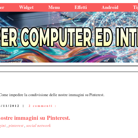
er
Widget
Menu
Effetti
Android
Ti
Come impedire la condivisione delle nostre immagini su Pinterest.
6/11/2012
|
2 commenti :
ostre immagini su Pinterest.
gini
,
pinterest
,
social network