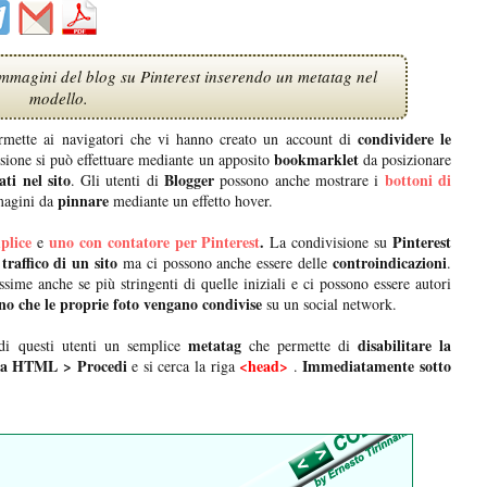
mmagini del blog su Pinterest inserendo un metatag nel
modello.
condividere le
mette ai navigatori che vi hanno creato un account di
bookmarklet
sione si può effettuare mediante un apposito
da posizionare
ati nel sito
Blogger
bottoni di
. Gli utenti di
possono anche mostrare i
pinnare
magini da
mediante un effetto hover.
plice
uno con contatore per Pinterest
.
Pinterest
e
La condivisione su
traffico di un sito
controindicazioni
ma ci possono anche essere delle
.
sime anche se più stringenti di quelle iniziali e ci possono essere autori
no che le proprie foto
vengano condivise
su un social network.
metatag
disabilitare la
di questi utenti un semplice
che permette di
ca HTML > Procedi
<head>
Immediatamente sotto
e si cerca la riga
.