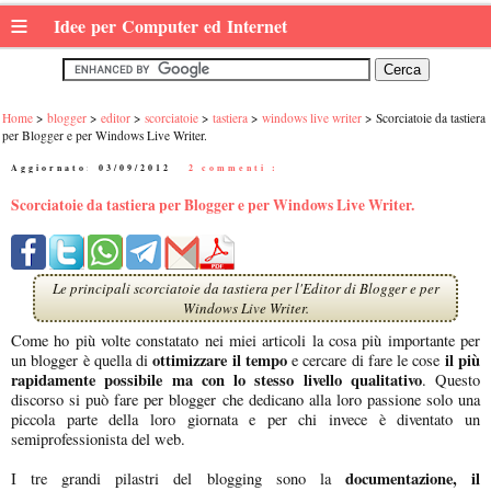
≡
Idee per Computer ed Internet
Home
blogger
editor
scorciatoie
tastiera
windows live writer
Scorciatoie da tastiera
per Blogger e per Windows Live Writer.
Aggiornato:
03/09/2012
|
2 commenti :
Scorciatoie da tastiera per Blogger e per Windows Live Writer.
Le principali scorciatoie da tastiera per l'Editor di Blogger e per
Windows Live Writer.
Come ho più volte constatato nei miei articoli la cosa più importante per
ottimizzare il tempo
il più
un blogger è quella di
e cercare di fare le cose
rapidamente possibile ma con lo stesso livello qualitativo
. Questo
discorso si può fare per blogger che dedicano alla loro passione solo una
piccola parte della loro giornata e per chi invece è diventato un
semiprofessionista del web.
documentazione, il
I tre grandi pilastri del blogging sono la