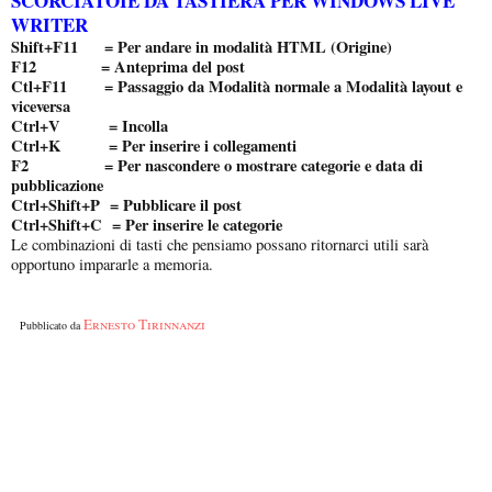
SCORCIATOIE DA TASTIERA PER WINDOWS LIVE
WRITER
Shift+F11 = Per andare in modalità HTML (Origine)
F12 = Anteprima del post
Ctl+F11 = Passaggio da Modalità normale a Modalità layout e
viceversa
Ctrl+V = Incolla
Ctrl+K = Per inserire i collegamenti
F2 = Per nascondere o mostrare categorie e data di
pubblicazione
Ctrl+Shift+P = Pubblicare il post
Ctrl+Shift+C = Per inserire le categorie
Le combinazioni di tasti che pensiamo possano ritornarci utili sarà
opportuno impararle a memoria.
Ernesto Tirinnanzi
Pubblicato da