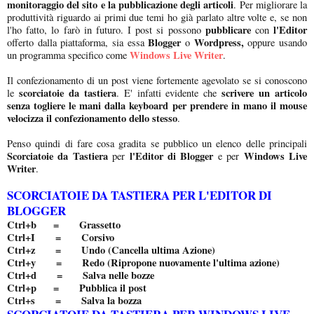
monitoraggio del sito e la pubblicazione degli articoli
. Per migliorare la
produttività riguardo ai primi due temi ho già parlato altre volte e, se non
pubblicare
l'Editor
l'ho fatto, lo farò in futuro. I post si possono
con
Blogger
Wordpress,
offerto dalla piattaforma, sia essa
o
oppure usando
Windows Live Writer
un programma specifico come
.
Il confezionamento di un post viene fortemente agevolato se si conoscono
scorciatoie da tastiera
scrivere un articolo
le
. E' infatti evidente che
senza togliere le mani dalla keyboard per prendere in mano il mouse
velocizza il confezionamento dello stesso
.
Penso quindi di fare cosa gradita se pubblico un elenco delle principali
Scorciatoie da Tastiera
l'Editor di Blogger
Windows Live
per
e per
Writer
.
SCORCIATOIE DA TASTIERA PER L'EDITOR DI
BLOGGER
Ctrl+b = Grassetto
Ctrl+I = Corsivo
Ctrl+z = Undo (Cancella ultima Azione)
Ctrl+y = Redo (Ripropone nuovamente l'ultima azione)
Ctrl+d = Salva nelle bozze
Ctrl+p = Pubblica il post
Ctrl+s = Salva la bozza