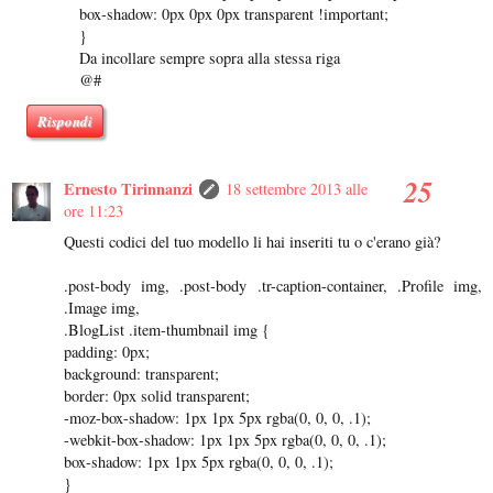
box-shadow: 0px 0px 0px transparent !important;
}
Da incollare sempre sopra alla stessa riga
@#
Rispondi
Ernesto Tirinnanzi
18 settembre 2013 alle
ore 11:23
Questi codici del tuo modello li hai inseriti tu o c'erano già?
.post-body img, .post-body .tr-caption-container, .Profile img,
.Image img,
.BlogList .item-thumbnail img {
padding: 0px;
background: transparent;
border: 0px solid transparent;
-moz-box-shadow: 1px 1px 5px rgba(0, 0, 0, .1);
-webkit-box-shadow: 1px 1px 5px rgba(0, 0, 0, .1);
box-shadow: 1px 1px 5px rgba(0, 0, 0, .1);
}