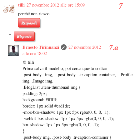
tilli
27 novembre 2012 alle ore 15:09
perché non riesco....
Rispondi
Risposte
Ernesto Tirinnanzi
27 novembre 2012
alle ore 18:02
@ tilli
Prima salva il modello, poi cerca questo codice
.post-body img, .post-body .tr-caption-container, .Profile
img, .Image img,
.BlogList .item-thumbnail img {
padding: 2px;
background: #ffffff;
border: 1px solid #ead1dc;
-moz-box-shadow: 1px 1px 5px rgba(0, 0, 0, .1);
-webkit-box-shadow: 1px 1px 5px rgba(0, 0, 0, .1);
box-shadow: 1px 1px 5px rgba(0, 0, 0, .1);
}
.post-body img, .post-body .tr-caption-container {