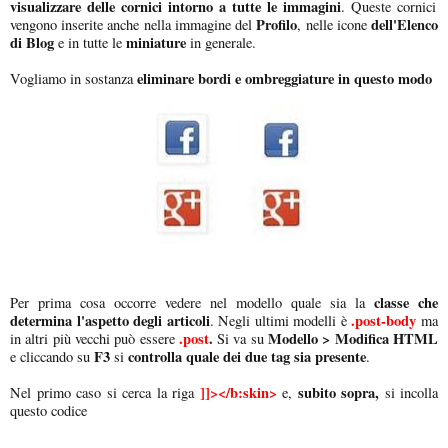
visualizzare delle cornici intorno a tutte le immagini
. Queste cornici
Profilo
dell'Elenco
vengono inserite anche nella immagine del
, nelle icone
di Blog
miniature
e in tutte le
in generale.
eliminare bordi e ombreggiature in questo modo
Vogliamo in sostanza
classe che
Per prima cosa occorre vedere nel modello quale sia la
determina l'aspetto degli articoli
.post-body
. Negli ultimi modelli è
ma
.post
.
Modello > Modifica HTML
in altri più vecchi può essere
Si va su
F3
controlla quale dei due tag sia presente
e cliccando su
si
.
]]></b:skin>
subito sopra,
Nel primo caso si cerca la riga
e,
si incolla
questo codice