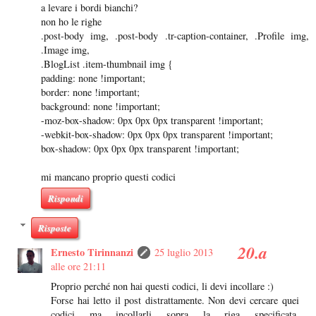
a levare i bordi bianchi?
non ho le righe
.post-body img, .post-body .tr-caption-container, .Profile img,
.Image img,
.BlogList .item-thumbnail img {
padding: none !important;
border: none !important;
background: none !important;
-moz-box-shadow: 0px 0px 0px transparent !important;
-webkit-box-shadow: 0px 0px 0px transparent !important;
box-shadow: 0px 0px 0px transparent !important;
mi mancano proprio questi codici
Rispondi
Risposte
Ernesto Tirinnanzi
25 luglio 2013
alle ore 21:11
Proprio perché non hai questi codici, li devi incollare :)
Forse hai letto il post distrattamente. Non devi cercare quei
codici ma incollarli sopra la riga specificata.