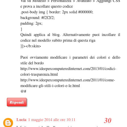
Vai su Modello > Personalizza > Avanzato > Aggiungi CSS
e prova a incollare questo codice
.post-body img { border: 2px solid #000000;
background: #f2f2f2;
padding: 2px;
}
Quindi applica al blog. Alternativamente puoi incollare il
codice nel modello subito prima di questa riga
]]></b:skin>
Puoi ovviamente modificare i parametri dei colori e dello
stile del bordo
http://www.ideepercomputeredinternet.com/2013/01/codici-
colori-trasparenza.html
http://www.ideepercomputeredinternet.com/2011/01/come-
modificare-gli-stili-i-colori-e-le.html
@#
Rispondi
Lucia
1 maggio 2014 alle ore 10:11