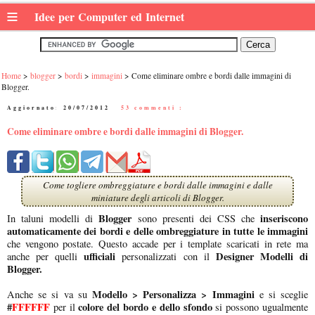
≡
Idee per Computer ed Internet
Home
blogger
bordi
immagini
Come eliminare ombre e bordi dalle immagini di
Blogger.
Aggiornato:
20/07/2012
|
53 commenti :
Come eliminare ombre e bordi dalle immagini di Blogger.
Come togliere ombreggiature e bordi dalle immagini e dalle
miniature degli articoli di Blogger.
Blogger
inseriscono
In taluni modelli di
sono presenti dei CSS che
automaticamente dei bordi
e delle ombreggiature in tutte le immagini
che vengono postate. Questo accade per i template scaricati in rete ma
ufficiali
Designer Modelli di
anche per quelli
personalizzati con il
Blogger.
Modello > Personalizza > Immagini
Anche se si va su
e si sceglie
#
FFFFFF
colore del bordo e dello sfondo
per il
si possono ugualmente