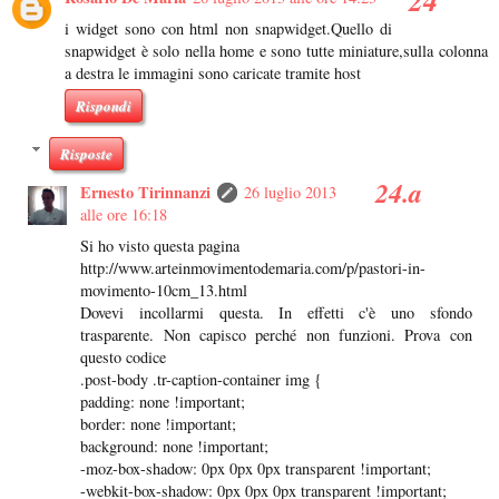
i widget sono con html non snapwidget.Quello di
snapwidget è solo nella home e sono tutte miniature,sulla colonna
a destra le immagini sono caricate tramite host
Rispondi
Risposte
Ernesto Tirinnanzi
26 luglio 2013
alle ore 16:18
Si ho visto questa pagina
http://www.arteinmovimentodemaria.com/p/pastori-in-
movimento-10cm_13.html
Dovevi incollarmi questa. In effetti c'è uno sfondo
trasparente. Non capisco perché non funzioni. Prova con
questo codice
.post-body .tr-caption-container img {
padding: none !important;
border: none !important;
background: none !important;
-moz-box-shadow: 0px 0px 0px transparent !important;
-webkit-box-shadow: 0px 0px 0px transparent !important;