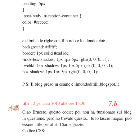
padding: 5px;
}
.post-body .tr-caption-container {
color: #cccccc;
}
e elimina le righe con il bordo e lo sfondo cioè
background: #ffffff;
border: 1px solid #ead1dc;
-moz-box-shadow: 1px 1px 5px rgba(0, 0, 0, .1);
-webkit-box-shadow: 1px 1px 5px rgba(0, 0, 0, .1);
box-shadow: 1px 1px 5px rgba(0, 0, 0, .1);
P.S. Il blog preso in esame è ilmondoditilli.blogspot.it
tilli
12 gennaio 2013 alle ore 15:30
Ciao Ernesto, questo codice poi non ha funzionato sul blog
in questione, però ho trovato questo... te lo lascio magari può
essere utile per altri. Ciao e grazie.
Codice CSS: