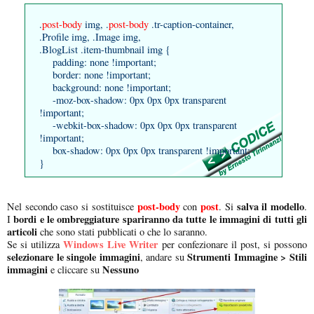
.
post-body
img, .
post-body
.tr-caption-container,
.Profile img, .Image img,
.BlogList .item-thumbnail img {
padding: none !important;
border: none !important;
background: none !important;
-moz-box-shadow: 0px 0px 0px transparent
!important;
-webkit-box-shadow: 0px 0px 0px transparent
!important;
box-shadow: 0px 0px 0px transparent !important;
}
post-body
post
salva il modello
Nel secondo caso si sostituisce
con
. Si
.
bordi e le ombreggiature spariranno da tutte le immagini di tutti gli
I
articoli
che sono stati pubblicati o che lo saranno.
Windows Live Writer
Se si utilizza
per confezionare il post, si possono
selezionare le singole immagini
Strumenti Immagine > Stili
, andare su
immagini
Nessuno
e cliccare su