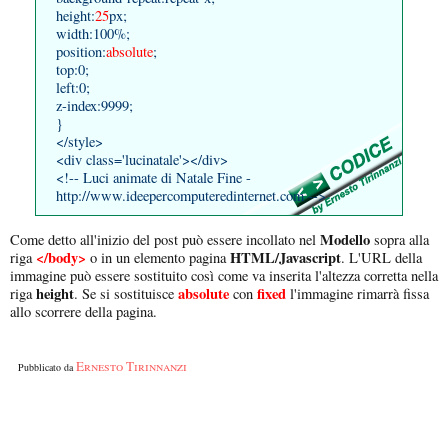
height:
25
px;
width:100%;
position:
absolute
;
top:0;
left:0;
z-index:9999;
}
</style>
<div class='lucinatale'></div>
<!-- Luci animate di Natale Fine -
http://www.ideepercomputeredinternet.com -->
Modello
Come detto all'inizio del post può essere incollato nel
sopra alla
</body>
HTML/Javascript
riga
o in un elemento pagina
. L'URL della
immagine può essere sostituito così come va inserita l'altezza corretta nella
height
absolute
fixed
riga
. Se si sostituisce
con
l'immagine rimarrà fissa
allo scorrere della pagina.
Ernesto Tirinnanzi
Pubblicato da