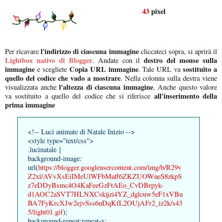
43
pixel
l'indirizzo di ciascuna immagine
Per ricavare
cliccateci sopra, si aprirà il
Lightbox nativo di Blogger
destro del mouse sulla
. Andate con il
immagine
Copia URL immagine
sostituito a
e scegliete
. Tale URL va
quello del codice che vado a mostrare
. Nella colonna sulla destra viene
l'altezza di ciascuna immagine
visualizzata anche
. Anche questo valore
all'inserimento della
va sostituito a quello del codice che si riferisce
prima immagine
<!-- Luci animate di Natale Inizio -->
<style type="text/css">
.lucinatale {
background-image:
url(
https://blogger.googleusercontent.com/img/b/R29v
Z2xl/AVvXsEiIMeUlWFbMaff6ZKZUOWneS8zkpS
z7eDDyBsmc4O4KaFeeGzFtAEo_CvDBrpyk-
d1AOC2aSVT7HLNXCskijzi4YZ_dglcuw5eF1xVBu
BA7FyKrcXJw2ejvSss6uDqKfL2OUjAFr2_iz2k/s43
5/light01.gif
);
background-repeat:repeat-x;