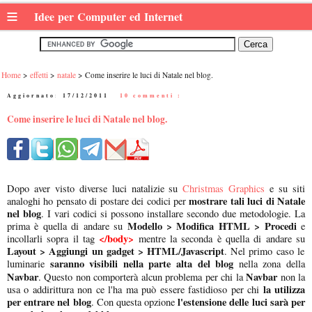
≡
Idee per Computer ed Internet
Home
effetti
natale
Come inserire le luci di Natale nel blog.
Aggiornato:
17/12/2011
|
10 commenti :
Come inserire le luci di Natale nel blog.
Dopo aver visto diverse luci natalizie su
Christmas Graphics
e su siti
mostrare tali luci di Natale
analoghi ho pensato di postare dei codici per
nel blog
. I vari codici si possono installare secondo due metodologie. La
Modello > Modifica HTML > Procedi
prima è quella di andare su
e
</body>
incollarli sopra il tag
mentre la seconda è quella di andare su
Layout > Aggiungi un gadget > HTML/Javascript
. Nel primo caso le
saranno visibili nella parte alta del blog
luminarie
nella zona della
Navbar
Navbar
. Questo non comporterà alcun problema per chi la
non la
la utilizza
usa o addirittura non ce l'ha ma può essere fastidioso per chi
per entrare nel blog
l'estensione delle luci sarà per
. Con questa opzione