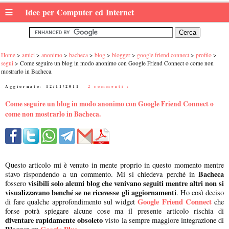
≡
Idee per Computer ed Internet
Home
amici
anonimo
bacheca
blog
blogger
google friend connect
profilo
segui
Come seguire un blog in modo anonimo con Google Friend Connect o come non
mostrarlo in Bacheca.
Aggiornato:
12/11/2011
|
2 commenti :
Come seguire un blog in modo anonimo con Google Friend Connect o
come non mostrarlo in Bacheca.
Questo articolo mi è venuto in mente proprio in questo momento mentre
Bacheca
stavo rispondendo a un commento. Mi si chiedeva perché in
visibili solo alcuni blog che venivano seguiti mentre altri non si
fossero
visualizzavano benché se ne ricevesse gli aggiornamenti
. Ho così deciso
Google Friend Connect
di fare qualche approfondimento sul widget
che
forse potrà spiegare alcune cose ma il presente articolo rischia di
diventare rapidamente obsoleto
visto la sempre maggiore integrazione di