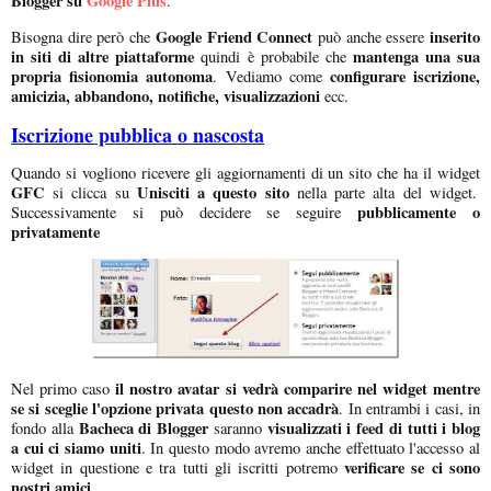
Blogger su
Google Plus
.
Google Friend Connect
inserito
Bisogna dire però che
può anche essere
in siti di altre piattaforme
mantenga una sua
quindi è probabile che
propria fisionomia autonoma
configurare iscrizione,
. Vediamo come
amicizia, abbandono, notifiche, visualizzazioni
ecc.
Iscrizione pubblica o nascosta
Quando si vogliono ricevere gli aggiornamenti di un sito che ha il widget
GFC
Unisciti a questo sito
si clicca su
nella parte alta del widget.
pubblicamente o
Successivamente si può decidere se seguire
privatamente
il nostro avatar si vedrà comparire nel widget mentre
Nel primo caso
se si sceglie l'opzione privata questo non accadrà
. In entrambi i casi, in
Bacheca di Blogger
visualizzati i feed di tutti i blog
fondo alla
saranno
a cui ci siamo uniti
. In questo modo avremo anche effettuato l'accesso al
verificare se ci sono
widget in questione e tra tutti gli iscritti potremo
nostri amici