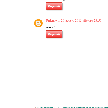
Rispondi
Unknown
20 agosto 2013 alle ore 23:50
grazie!
Rispondi
Non inserire link cliccabili altrimenti il commen