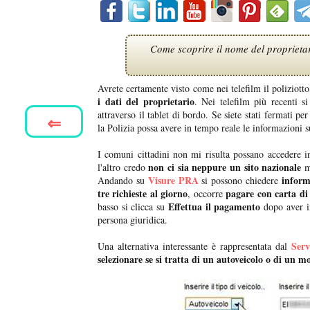
Come scoprire il nome del proprietar
Avrete certamente visto come nei telefilm il poliziott
i dati del proprietario
. Nei telefilm più recenti 
attraverso il tablet di bordo. Se siete stati fermati pe
⇐
la Polizia possa avere in tempo reale le informazioni s
I comuni cittadini non mi risulta possano accedere i
non ci sia neppure un sito nazionale
l'altro credo
ma
Visure PRA
inform
Andando su
si possono chiedere
tre richieste al giorno
pagare con carta di
, occorre
Effettua il pagamento
basso si clicca su
dopo aver in
persona giuridica.
Serv
Una alternativa interessante è rappresentata dal
selezionare se si tratta di un autoveicolo o di un m