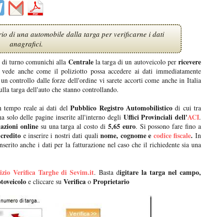
io di una automobile dalla targa per verificarne i dati
anagrafici.
Centrale
ricevere
o di turno comunichi alla
la targa di un autoveicolo per
si vede anche come il poliziotto possa accedere ai dati immediatamente
r un controllo dalle forze dell'ordine vi sarete accorti come anche in Italia
ulla targa dell'auto che stanno controllando.
Pubblico Registro Automobilistico
n tempo reale ai dati del
di cui tra
Uffici Provinciali dell'
ACI
 solo delle pagine inserite all'interno degli
.
azioni online
5,65 euro
su una targa al costo di
. Si possono fare fino a
 credito
nome, cognome e
codice fiscale
.
e inserire i nostri dati quali
In
serito anche i dati per la fatturazione nel caso che il richiedente sia una
izio Verifica Targhe di Sevim.it
igitare la targa nel campo,
. Basta d
otoveicolo
Verifica
Proprietario
e cliccare su
o