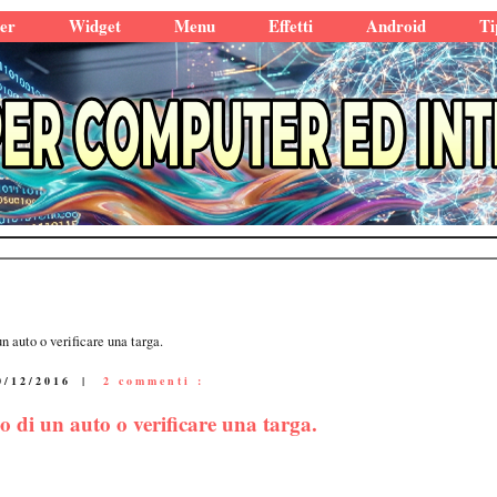
er
Widget
Menu
Effetti
Android
Ti
n auto o verificare una targa.
0/12/2016
|
2 commenti :
o di un auto o verificare una targa.