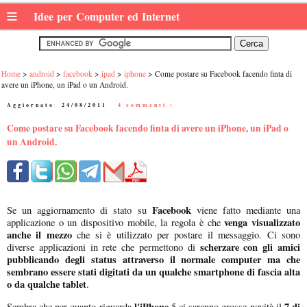
≡
Idee per Computer ed Internet
Home
android
facebook
ipad
iphone
Come postare su Facebook facendo finta di
avere un iPhone, un iPad o un Android.
Aggiornato:
24/08/2011
|
4 commenti :
Come postare su Facebook facendo finta di avere un iPhone, un iPad o
un Android.
Facebook
Se un aggiornamento di stato su
viene fatto mediante una
venga visualizzato
applicazione o un dispositivo mobile, la regola è che
anche il mezzo
che si è utilizzato per postare il messaggio. Ci sono
scherzare con gli amici
diverse applicazioni in rete che permettono di
pubblicando degli status attraverso il normale computer ma che
sembrano essere stati digitati da un qualche smartphone di fascia alta
o da qualche tablet
.
l'iPhone
7 di
Sembra che per quanto riguarda
5 ci saranno grosse novità il