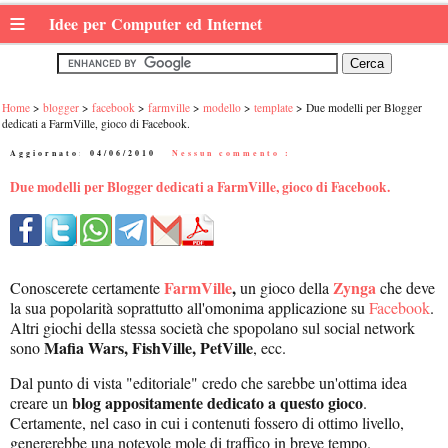
≡
Idee per Computer ed Internet
Home
blogger
facebook
farmville
modello
template
Due modelli per Blogger
dedicati a FarmVille, gioco di Facebook.
Aggiornato:
04/06/2010
|
Nessun commento :
Due modelli per Blogger dedicati a FarmVille, gioco di Facebook.
FarmVille
,
Zynga
Conoscerete certamente
un gioco della
che deve
la sua popolarità soprattutto all'omonima applicazione su
Facebook
.
Altri giochi della stessa società che spopolano sul social network
Mafia Wars, FishVille, PetVille
sono
, ecc.
Dal punto di vista "editoriale" credo che sarebbe un'ottima idea
blog appositamente dedicato a questo gioco
creare un
.
Certamente, nel caso in cui i contenuti fossero di ottimo livello,
genererebbe una notevole mole di traffico in breve tempo.