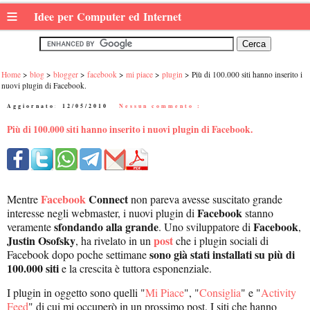
≡
Idee per Computer ed Internet
Home
blog
blogger
facebook
mi piace
plugin
Più di 100.000 siti hanno inserito i
nuovi plugin di Facebook.
Aggiornato:
12/05/2010
|
Nessun commento :
Più di 100.000 siti hanno inserito i nuovi plugin di Facebook.
Facebook
Connect
Mentre
non pareva avesse suscitato grande
Facebook
interesse negli webmaster, i nuovi plugin di
stanno
sfondando alla grande
Facebook
veramente
. Uno sviluppatore di
,
Justin Osofsky
post
, ha rivelato in un
che i plugin sociali di
sono già stati installati su più di
Facebook dopo poche settimane
100.000 siti
e la crescita è tuttora esponenziale.
I plugin in oggetto sono quelli "
Mi Piace
", "
Consiglia
" e "
Activity
Feed
" di cui mi occuperò in un prossimo post. I siti che hanno