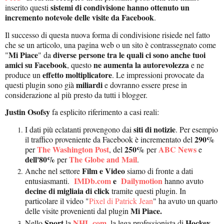
sistemi di condivisione hanno ottenuto un
inserito questi
incremento notevole delle visite da Facebook
.
Il successo di questa nuova forma di condivisione risiede nel fatto
che se un articolo, una pagina web o un sito è contrassegnato come
Mi Piace
diverse persone tra le quali ci sono anche tuoi
"
" da
amici su Facebook
ne aumenta la autorevolezza
, questo
e ne
effetto moltiplicatore
produce un
. Le impressioni provocate da
miliardi
questi plugin sono già
e dovranno essere prese in
considerazione al più presto da tutti i blogger.
Justin Osofsy
fa esplicito riferimento a casi reali:
siti di notizie
I dati più eclatanti provengono dai
. Per esempio
290%
il traffico proveniente da Facebook è incrementato del
The Washington Post
250%
ABC News
per
, del
per
e
dell'80%
The Globe and Mail
per
.
Film e Video
Anche nel settore
siamo di fronte a dati
IMDb.com
e
Dailymotion
entusiasmanti.
hanno avuto
decine di migliaia di click
tramite questi plugin. In
particolare il video "
Pixel di Patrick Jean
" ha avuto un quarto
Mi Piace.
delle visite provenienti dal plugin
Sport
NHL.com
,
Hockey
Nello
la
la lega professionista di