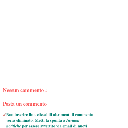
Nessun commento :
Posta un commento
Non inserire link cliccabili altrimenti il commento
verrà eliminato. Metti la spunta a
Inviami
notifiche
per essere avvertito via email di nuovi