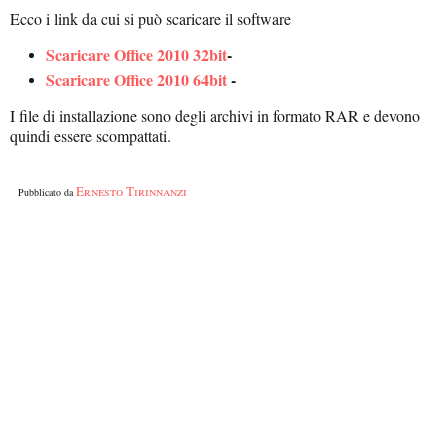
Ecco i link da cui si può scaricare il software
Scaricare Office 2010 32bit
-
Scaricare Office 2010 64bit
-
I file di installazione sono degli archivi in formato RAR e devono
quindi essere scompattati.
Ernesto Tirinnanzi
Pubblicato da