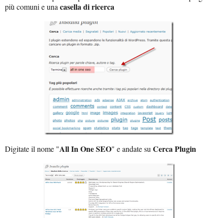
casella di ricerca
più comuni e una
All In One SEO
Cerca Plugin
Digitate il nome "
" e andate su