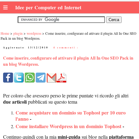
≡
Idee per Computer ed Internet
Home
plugin
wordpress
Come inserire, configurare ed attivare il plugin All In One SEO
Pack in un blog Wordpress.
Aggiornato:
13/12/2010
|
4 commenti :
Come inserire, configurare ed attivare il plugin All In One SEO Pack in
un blog Wordpress.
Per coloro che avessero perso le prime puntate vi ricordo gli altri
due articoli
pubblicati su questo tema
Come acquistare un dominio su Tophost per 10 euro
l'anno
-
Come installare Wordpress in un dominio Tophost
-
mini-guida
piattaforma
Continuo quindi con la mia
sui blog nella