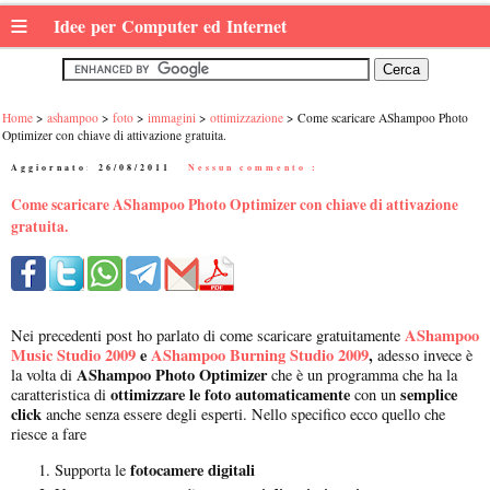
≡
Idee per Computer ed Internet
Home
ashampoo
foto
immagini
ottimizzazione
Come scaricare AShampoo Photo
Optimizer con chiave di attivazione gratuita.
Aggiornato:
26/08/2011
|
Nessun commento :
Come scaricare AShampoo Photo Optimizer con chiave di attivazione
gratuita.
AShampoo
Nei precedenti post ho parlato di come scaricare gratuitamente
Music Studio 2009
e
AShampoo Burning Studio 2009
,
adesso invece è
AShampoo Photo Optimizer
la volta di
che è un programma che ha la
ottimizzare le foto automaticamente
semplice
caratteristica di
con un
click
anche senza essere degli esperti. Nello specifico ecco quello che
riesce a fare
fotocamere digitali
Supporta le