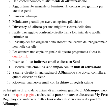
strumenti di ottimizzazione
Uso contemporaneo di
luminosità, contrasto
gamma
Aggiustamento manuale di
e
per
utenti esperti
stampa
Funzione
Miniature grandi
per avere anteprime più chiare
Directory ad albero
per una migliore ricerca delle foto
Facile passaggio e confronto diretto tra la foto iniziale e quella
ottimizzata
I backup dei file originali sono stoccati nel centro del programma e
non nelle cartelle
Per ottenere una copia originale di questo programma clicca in
questo link
indirizzo email
Send
Inserisci il tuo
e clicca su
email
AShampoo
link di attivazione
Riceverai una
da
con un
AShampoo
Sarai re-diretto in una pagina di
che dovrai compilare,
Send
quindi cliccare su
chiave di registrazione
Riceverai una nuova email con la
AShampoo
Se hai già usufruito delle chiavi di attivazione gratuite di
puoi
parte sinistra
My Free
recarti in
questa pagina
, andare sulla
e cliccare su
Reg. Key
tuoi codici di attivazione
e visualizzerai tutti i
dei prodotti
AShampoo