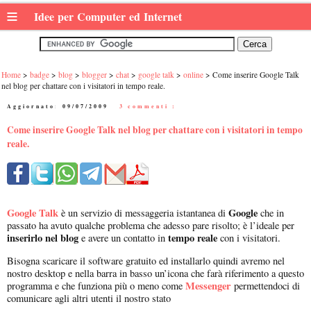
≡
Idee per Computer ed Internet
Home
badge
blog
blogger
chat
google talk
online
Come inserire Google Talk
nel blog per chattare con i visitatori in tempo reale.
Aggiornato:
09/07/2009
|
3 commenti :
Come inserire Google Talk nel blog per chattare con i visitatori in tempo
reale.
Google Talk
Google
è un servizio di messaggeria istantanea di
che in
passato ha avuto qualche problema che adesso pare risolto; è l’ideale per
inserirlo nel blog
tempo reale
e avere un contatto in
con i visitatori.
Bisogna scaricare il software gratuito ed installarlo quindi avremo nel
nostro desktop e nella barra in basso un’icona che farà riferimento a questo
Messenger
programma e che funziona più o meno come
permettendoci di
comunicare agli altri utenti il nostro stato