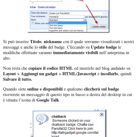
Titolo
nickname
Si può inserire
,
con il quale verranno visualizzati i nostri
stile
Update badge
messaggi e anche lo
del badge. Cliccando su
le
immediatamente visibili
modifiche effettuate saranno
nell’anteprima in
alto.
copiare il codice HTML
Non resta che
ed inserirlo nel blog andando su
Layout > Aggiungi un gadget > HTML/Javascript
incollarlo
e
, quindi
Salvare il tutto.
online e disponibili
cliccherà sul badge
Quando siete
e qualcuno
riceverete un messaggio di questo tipo in basso a destra del desktop in cui
Google Talk
è situata l’icona di