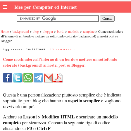
≡
Idee per Computer ed Internet
Home
background
blog
blogger
bordi
modello
template
Come racchiudere
all’interno di un bordo e mettere un sottofondo colorato (background) ai nostri post su
Blogger.
Aggiornato:
20/06/2009
|
13 commenti :
Come racchiudere all’interno di un bordo e mettere un sottofondo
colorato (background) ai nostri post su Blogger.
Questa è una personalizzazione piuttosto semplice che è indicata
aspetto semplice
soprattutto per i blog che hanno un
e vogliono
ravvivarlo un po’.
Layout > Modifica HTML
modello
Andare su
e scaricare un
completo
per sicurezza. Cercare la seguente riga di codice
F3
Ctrl+F
cliccando su
o