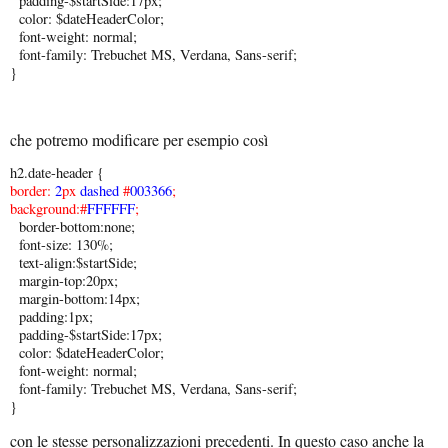
padding-$startSide:17px;
color: $dateHeaderColor;
font-weight: normal;
font-family: Trebuchet MS, Verdana, Sans-serif;
}
che potremo modificare per esempio così
h2.date-header {
border:
2
px
dashed
#
003366
;
background:#
FFFFFF
;
border-bottom:none;
font-size: 130%;
text-align:$startSide;
margin-top:20px;
margin-bottom:14px;
padding:1px;
padding-$startSide:17px;
color: $dateHeaderColor;
font-weight: normal;
font-family: Trebuchet MS, Verdana, Sans-serif;
}
con le stesse personalizzazioni precedenti. In questo caso anche la