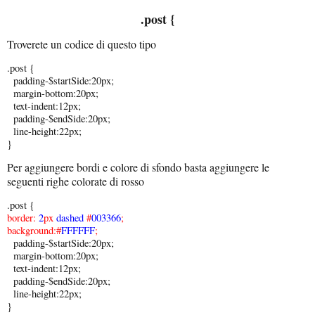
.post {
Troverete un codice di questo tipo
.post {
padding-$startSide:20px;
margin-bottom:20px;
text-indent:12px;
padding-$endSide:20px;
line-height:22px;
}
Per aggiungere bordi e colore di sfondo basta aggiungere le
seguenti righe colorate di rosso
.post {
border:
2
px
dashed
#
003366
;
background:#
FFFFFF
;
padding-$startSide:20px;
margin-bottom:20px;
text-indent:12px;
padding-$endSide:20px;
line-height:22px;
}