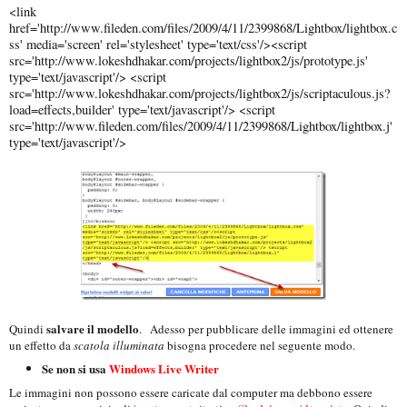
<link
href='http://www.fileden.com/files/2009/4/11/2399868/Lightbox/lightbox.c
ss' media='screen' rel='stylesheet' type='text/css'/><script
src='http://www.lokeshdhakar.com/projects/lightbox2/js/prototype.js'
type='text/javascript'/> <script
src='http://www.lokeshdhakar.com/projects/lightbox2/js/scriptaculous.js?
load=effects,builder' type='text/javascript'/> <script
src='http://www.fileden.com/files/2009/4/11/2399868/Lightbox/lightbox.j'
type='text/javascript'/>
salvare il modello
Quindi
.
Adesso per pubblicare delle immagini ed ottenere
un effetto da
scatola illuminata
bisogna procedere nel seguente modo.
Se non si usa
Windows Live Writer
Le immagini non possono essere caricate dal computer ma debbono essere