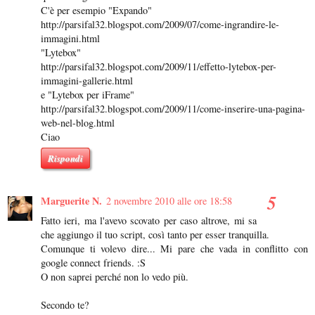
C'è per esempio "Expando"
http://parsifal32.blogspot.com/2009/07/come-ingrandire-le-
immagini.html
"Lytebox"
http://parsifal32.blogspot.com/2009/11/effetto-lytebox-per-
immagini-gallerie.html
e "Lytebox per iFrame"
http://parsifal32.blogspot.com/2009/11/come-inserire-una-pagina-
web-nel-blog.html
Ciao
Rispondi
Marguerite N.
2 novembre 2010 alle ore 18:58
Fatto ieri, ma l'avevo scovato per caso altrove, mi sa
che aggiungo il tuo script, così tanto per esser tranquilla.
Comunque ti volevo dire... Mi pare che vada in conflitto con
google connect friends. :S
O non saprei perché non lo vedo più.
Secondo te?