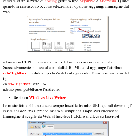
Skydrive
Altervista
.
caricate su un servizio di
hosting
gratuito tipo
o
Quindi
Aggiungi immagine dal
quando si inseriscono occorre selezionare l’opzione
web
inserire l’URL
ed
che si è acquisito dal servizio in cui si è caricata.
modalità HTML
si aggiunge
Successivamente si passa alla
ed
l’attributo
rel=”lightbox”
<a
subito dopo la
del collegamento. Verrà cioè una cosa del
tipo
<a
rel=”lightbox”
onblur=…
pubblicare l’articolo
adesso puoi
.
Se si usa
Windows Live Writer
inserite tramite URL
Le nostre foto debbono essere sempre
, quindi devono già
essere nel web, ma il procedimento si semplifica. Dopo aver cliccato su
Immagine
da Web,
Inserisci
si sceglie
si inserisce l’URL, e si clicca su