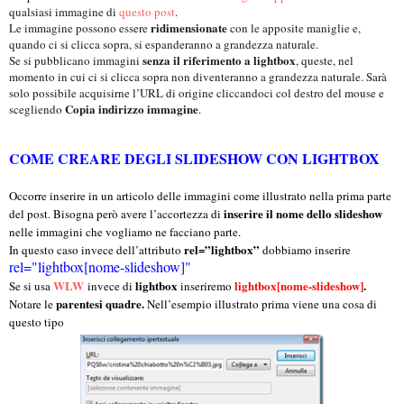
qualsiasi immagine di
questo post
.
ridimensionate
Le immagine possono essere
con le apposite maniglie e,
quando ci si clicca sopra, si espanderanno a grandezza naturale.
senza il riferimento a lightbox
Se si pubblicano immagini
, queste, nel
momento in cui ci si clicca sopra non diventeranno a grandezza naturale. Sarà
solo possibile acquisirne l’URL di origine cliccandoci col destro del mouse e
Copia indirizzo immagine
scegliendo
.
COME CREARE DEGLI SLIDESHOW CON LIGHTBOX
Occorre inserire in un articolo delle immagini come illustrato nella prima parte
inserire il nome dello slideshow
del post. Bisogna però avere l’accortezza di
nelle immagini che vogliamo ne facciano parte.
rel=”lightbox”
In questo caso invece dell’attributo
dobbiamo inserire
rel="lightbox[nome-slideshow]"
WLW
lightbox
lightbox[nome-slideshow]
.
Se si usa
invece di
inseriremo
parentesi quadre.
Notare le
Nell’esempio illustrato prima viene una cosa di
questo tipo