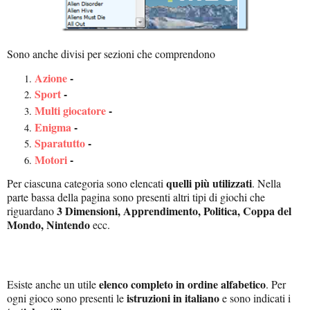
Sono anche divisi per sezioni che comprendono
Azione
-
Sport
-
Multi giocatore
-
Enigma
-
Sparatutto
-
Motori
-
quelli più utilizzati
Per ciascuna categoria sono elencati
. Nella
parte bassa della pagina sono presenti altri tipi di giochi che
3 Dimensioni, Apprendimento, Politica, Coppa del
riguardano
Mondo, Nintendo
ecc.
elenco completo in ordine alfabetico
Esiste anche un utile
. Per
istruzioni in italiano
ogni gioco sono presenti le
e sono indicati i