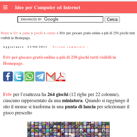
≡
Idee per Computer ed Internet
Home
friv
game
giochi
online
Friv per giocare gratis online a più di 250 giochi tutti
visibili in Homepage.
Aggiornato:
23/08/2011
|
Nessun commento :
Friv per giocare gratis online a più di 250 giochi tutti visibili in
Homepage.
Friv
264 giochi
per l’esattezza ha
(12 righe per 22 colonne),
miniatura
ciascuno rappresentato da una
. Quando si raggiunge il
punta di lancia
sito il mouse si trasforma in una
per selezionare il
gioco prescelto