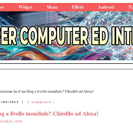
er
Widget
Menu
Effetti
Android
Ti
osizione ha il tuo blog a livello mondiale? Chiedilo ad Alexa!
0/09/2015
|
1 commento :
og a livello mondiale? Chiedilo ad Alexa!
lassifica
,
rank