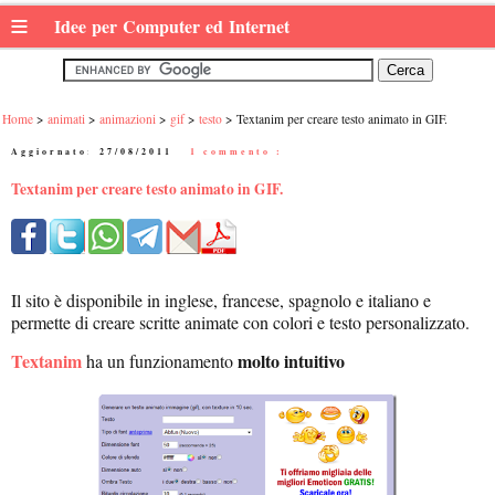
≡
Idee per Computer ed Internet
Home
animati
animazioni
gif
testo
Textanim per creare testo animato in GIF.
Aggiornato:
27/08/2011
|
1 commento :
Textanim per creare testo animato in GIF.
Il sito è disponibile in inglese, francese, spagnolo e italiano e
permette di creare scritte animate con colori e testo personalizzato.
Textanim
molto intuitivo
ha un funzionamento