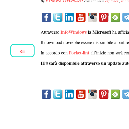
Ernesto Tirinnanzi
By
con etichette
explorer
,
micr
InfoWindows
la Microsoft
Attraverso
ha uffici
Il download dovrebbe essere disponibile a partir
⇐
Pocket-lint
In accordo con
all’inizio non sarà c
IE8 sarà disponibile attraverso un update autom