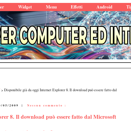
er
Widget
Menu
Effetti
Android
Ti
7
Disponibile già da oggi Internet Explorer 8. Il download può essere fatto dal
0/05/2009
|
Nessun commento :
orer 8. Il download può essere fatto dal Microsoft