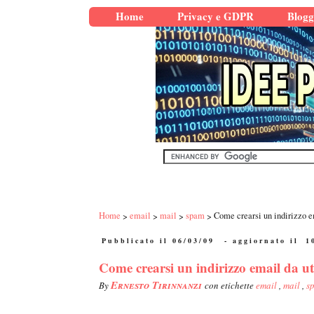
Home
Privacy e GDPR
Blogg
Home
email
mail
spam
Come crearsi un indirizzo em
Pubblicato il 06/03/09
- aggiornato il
1
Come crearsi un indirizzo email da uti
Ernesto Tirinnanzi
By
con etichette
email
,
mail
,
s