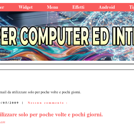
er
Widget
Menu
Effetti
Android
Ti
ail da utilizzare solo per poche volte e pochi giorni.
0/05/2009
|
Nessun commento :
lizzare solo per poche volte e pochi giorni.
pam