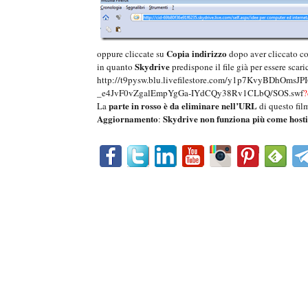
Copia indirizzo
oppure cliccate su
dopo aver cliccato c
Skydrive
in quanto
predispone il file già per essere scaric
http://t9pysw.blu.livefilestore.com/y1p7KvyBDh
_e4JvF0vZgalEmpYgGa-IYdCQy38Rv1CLbQ/SOS.swf
?
parte in rosso è da eliminare nell’URL
La
di questo fil
Aggiornamento
Skydrive non funziona più come hostin
: