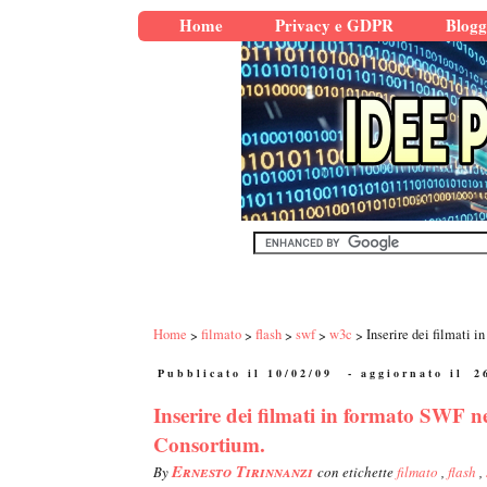
Home
Privacy e GDPR
Blogg
Home
filmato
flash
swf
w3c
Inserire dei filmati
Pubblicato il 10/02/09
- aggiornato il
2
Inserire dei filmati in formato SWF 
Consortium.
Ernesto Tirinnanzi
By
con etichette
filmato
,
flash
,