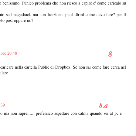
no benissimo, l'unico problema che non riesco a capire e' come caricalo su
vato su imageshack ma non funziona, puoi dirmi come devo fare? per il
sto post oppure no?
 ore 20:48
 caricare nella cartella Public di Dropbox. Se non sai come fare cerca nel
ulare
:39
o ma non saprei..... preferisco aspettare con calma quando sei al pc e