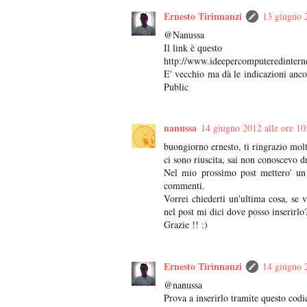
Ernesto Tirinnanzi
13 giugno 2
@Nanussa
Il link è questo
http://www.ideepercomputeredintern
E' vecchio ma dà le indicazioni ancora
Public
nanussa
14 giugno 2012 alle ore 10
buongiorno ernesto, ti ringrazio mol
ci sono riuscita, sai non conoscevo d
Nel mio prossimo post mettero' un 
commenti.
Vorrei chiederti un'ultima cosa, se 
nel post mi dici dove posso inserirlo
Grazie !! :)
Ernesto Tirinnanzi
14 giugno 2
@nanussa
Prova a inserirlo tramite questo codi