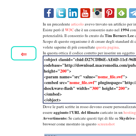
In un precedente
articolo
avevo trovato un artificio per i
W3C
1994
Esiste però il
che è un consorzio nato nel
con
Tim Berners Lee
potenzialità. Il consorzio fu creato da
Scopo di questo organismo è di creare degli standard di
volete saperne di più consultate
questa pagina
.
⇐
In questa ottica il codice corretto per inserire un oggetto 
<object classid="clsid:D27CDB6E-AE6D-11cf-96
codebase="http://download.macromedia.com/pub/s
height="
200
">
<param name="src"
value="
nome_file.swf
"
>
<embed src="
nome_file.swf
" pluginspage="http:
shockwave-flash" width="
300
" height="
200
">
</embed>
</object>
Dove le parti scritte in rosso devono essere personalizza
aggiunto l’URL del filmato
essere
caricato in un
hosting
Avvertimento:
Skydrive
Se caricate questi tipi di file su
browser come mostrato in questo
screenshot