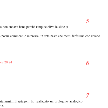
io non andava bene perchè rimpiccioliva la slide ;)
o pochi commenti e interesse, in rete basta che metti farfalline che volano
ore 20:24
aiutarmi....ti spiego... ho realizzato un orologino analogico
S5.