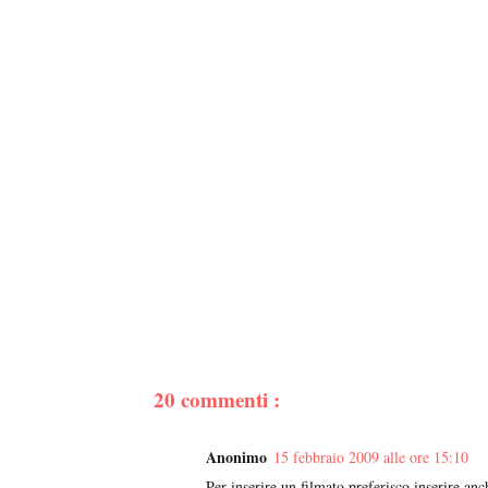
20 commenti :
Anonimo
15 febbraio 2009 alle ore 15:10
Per inserire un filmato preferisco inserire anc