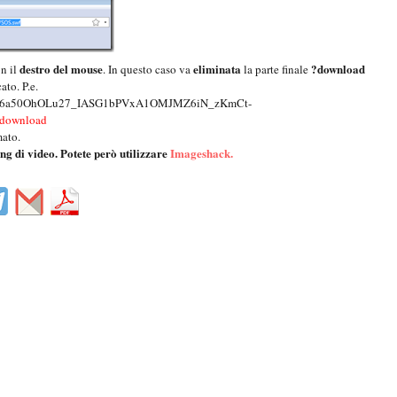
destro del mouse
eliminata
?download
on il
. In questo caso va
la parte finale
ato. P.e.
OmsJPI6a50OhOLu27_IASG1bPVxA1OMJMZ6iN_zKmCt-
download
mato.
g di video. Potete però utilizzare
Imageshack.