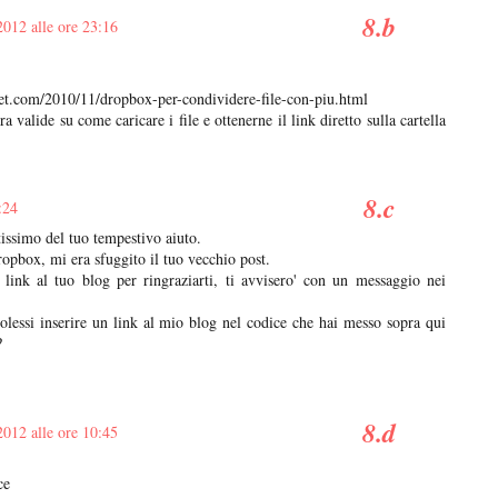
012 alle ore 23:16
et.com/2010/11/dropbox-per-condividere-file-con-piu.html
 valide su come caricare i file e ottenerne il link diretto sulla cartella
:24
tissimo del tuo tempestivo aiuto.
ropbox, mi era sfuggito il tuo vecchio post.
link al tuo blog per ringraziarti, ti avvisero' con un messaggio nei
volessi inserire un link al mio blog nel codice che hai messo sopra qui
?
012 alle ore 10:45
ce