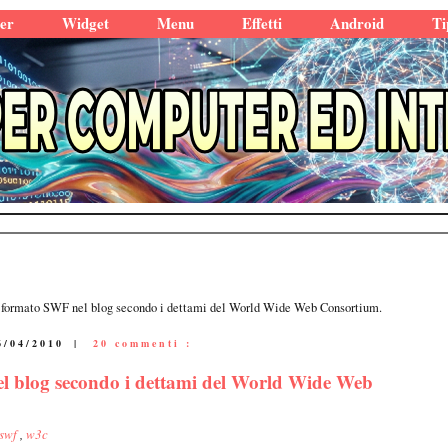
er
Widget
Menu
Effetti
Android
Ti
 in formato SWF nel blog secondo i dettami del World Wide Web Consortium.
6/04/2010
|
20 commenti :
nel blog secondo i dettami del World Wide Web
swf
,
w3c