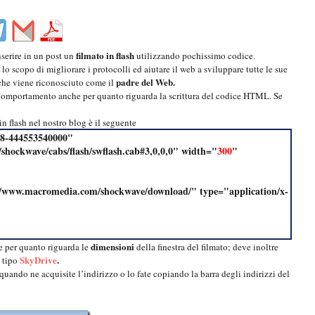
filmato in flash
nserire in un post un
utilizzando pochissimo codice.
 lo scopo di migliorare i protocolli ed aiutare il web a sviluppare tutte le sue
padre del Web.
che viene riconosciuto come il
 comportamento anche per quanto riguarda la scrittura del codice HTML. Se
in flash nel nostro blog è il seguente
B8-444553540000"
hockwave/cabs/flash/swflash.cab#3,0,0,0" width="
300
"
//www.macromedia.com/shockwave/download/" type="application/x-
dimensioni
te per quanto riguarda le
della finestra del filmato; deve inoltre
SkyDrive
.
tipo
quando ne acquisite l’indirizzo o lo fate copiando la barra degli indirizzi del