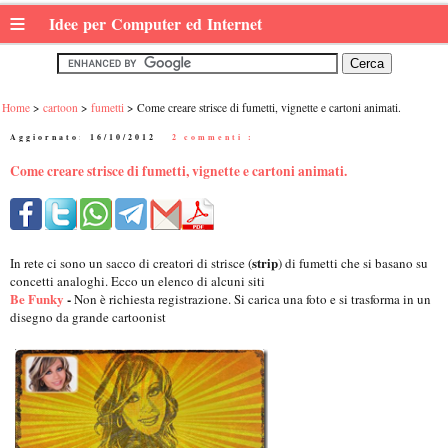
≡
Idee per Computer ed Internet
Home
cartoon
fumetti
Come creare strisce di fumetti, vignette e cartoni animati.
Aggiornato:
16/10/2012
|
2 commenti :
Come creare strisce di fumetti, vignette e cartoni animati.
strip
In rete ci sono un sacco di creatori di strisce (
) di fumetti che si basano su
concetti analoghi. Ecco un elenco di alcuni siti
Be Funky
-
Non è richiesta registrazione. Si carica una foto e si trasforma in un
disegno da grande cartoonist