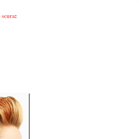
e scura
: