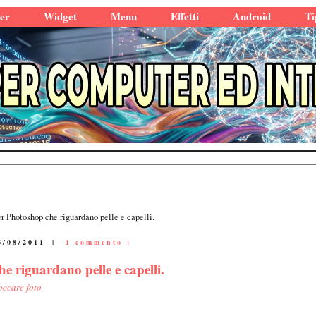
er
Widget
Menu
Effetti
Android
Ti
per Photoshop che riguardano pelle e capelli.
6/08/2011
|
1 commento :
he riguardano pelle e capelli.
toccare foto