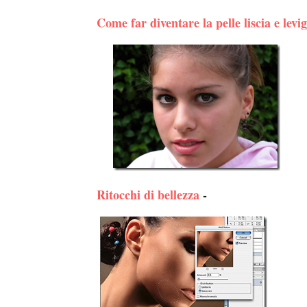
Come far diventare la pelle liscia e levi
Ritocchi di bellezza
-