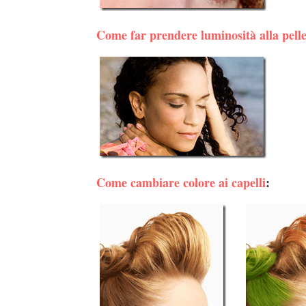
Come far prendere luminosità alla pell
Come cambiare colore ai capelli
: