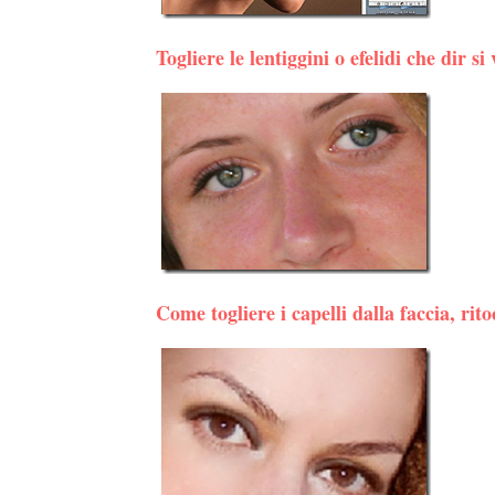
Togliere le lentiggini o efelidi che dir si 
Come togliere i capelli dalla faccia, rito