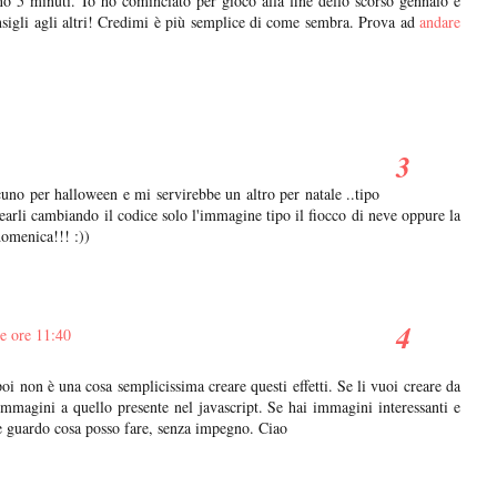
o 5 minuti. Io ho cominciato per gioco alla fine dello scorso gennaio e
nsigli agli altri! Credimi è più semplice di come sembra. Prova ad
andare
alcuno per halloween e mi servirebbe un altro per natale ..tipo
crearli cambiando il codice solo l'immagine tipo il fiocco di neve oppure la
domenica!!! :))
le ore 11:40
i non è una cosa semplicissima creare questi effetti. Se li vuoi creare da
 immagini a quello presente nel javascript. Se hai immagini interessanti e
e guardo cosa posso fare, senza impegno. Ciao