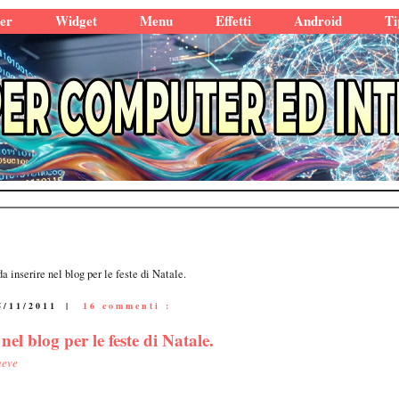
er
Widget
Menu
Effetti
Android
Ti
a inserire nel blog per le feste di Natale.
5/11/2011
|
16 commenti :
nel blog per le feste di Natale.
neve