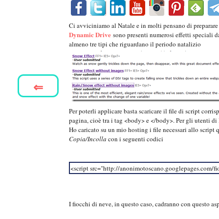
Ci avviciniamo al Natale e in molti pensano di preparare 
Dynamic Drive
sono presenti numerosi effetti speciali da
almeno tre tipi che riguardano il periodo natalizio
⇐
Per poterli applicare basta scaricare il file di script corr
pagina, cioè tra i tag <body> e </body>. Per gli utenti di
Ho caricato su un mio hosting i file necessari allo script q
Copia/Incolla
con i seguenti codici
<script src="http://anonimotoscano.googlepages.com/fi
I fiocchi di neve, in questo caso, cadranno con questo as