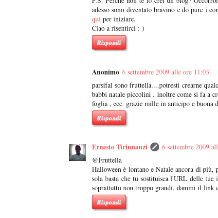
P.S. Perché non te lo crei un blog? Occorron
adesso sono diventato bravino e do pure i co
qui
per iniziare.
Ciao a risentirci :-)
Rispondi
Anonimo
6 settembre 2009 alle ore 11:03
parsifal sono fruttella....potresti crearne qu
babbi natale piccolini . inoltre come si fa a 
foglia , ecc. grazie mille in anticipo e buona 
Rispondi
Ernesto Tirinnanzi
6 settembre 2009 al
@Fruttella
Halloween è lontano e Natale ancora di più, po
sola basta che tu sostituisca l'URL delle tue
soprattutto non troppo grandi, dammi il link 
Rispondi