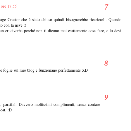
 ore 17:55
Page Creator che è stato chiuso quindi bisognerebbe ricaricarli. Quando
to con la neve :)
 cruciverba perché non ti dicono mai esattamente cosa fare, e lo devi
 le foglie sul mio blog e funzionano perfettamente XD
, parsifal. Davvero moltissimi complimenti, senza contare
post. :D