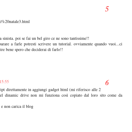
ni%20natale3.html
a sinista. poi se fai un bel giro ce ne sono tantissime!!
parare a farle potresti scrivere un tutorial. ovviamente quando vuoi...ci
ire bene spero che deciderai di farlo!!
 15:55
ipt direttamente in aggiungi gadget html (mi riferisco alle 2
del dinamic drive non mi funziona così copiato dal loro sito come da
 e non carica il blog