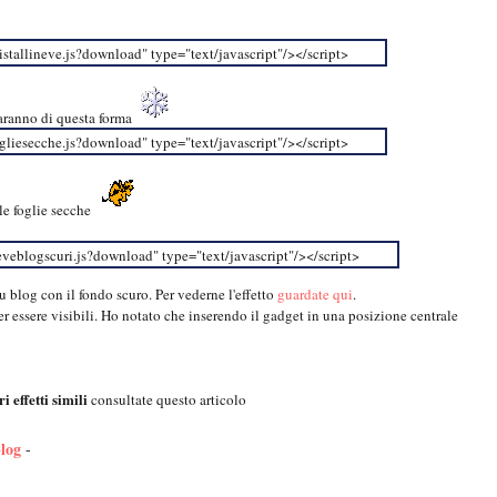
stallineve.js?download" type="text/javascript"/></script>
 saranno di questa forma
liesecche.js?download" type="text/javascript"/></script>
le foglie secche
veblogscuri.js?download" type="text/javascript"/></script>
u blog con il fondo scuro. Per vederne l'effetto
guardate qui
.
r essere visibili. Ho notato che inserendo il gadget in una posizione centrale
ri effetti simili
consultate questo articolo
blog
-