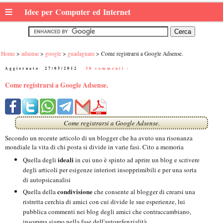
≡
Idee per Computer ed Internet
Home
adsense
google
guadagnare
Come registrarsi a Google Adsense.
Aggiornato:
27/05/2012
|
38 commenti :
Come registrarsi a Google Adsense.
Come registrarsi a Google Adsense.
Secondo un recente articolo di un blogger che ha avuto una risonanza
mondiale la vita di chi posta si divide in varie fasi. Cito a memoria
ideali
Quella degli
in cui uno è spinto ad aprire un blog e scrivere
degli articoli per esigenze interiori insopprimibili e per una sorta
di autopsicanalisi
condivisione
Quella della
che consente al blogger di crearsi una
ristretta cerchia di amici con cui divide le sue esperienze, lui
pubblica commenti nei blog degli amici che contraccambiano,
insomma siamo nella fase dell'autorefenzialità.