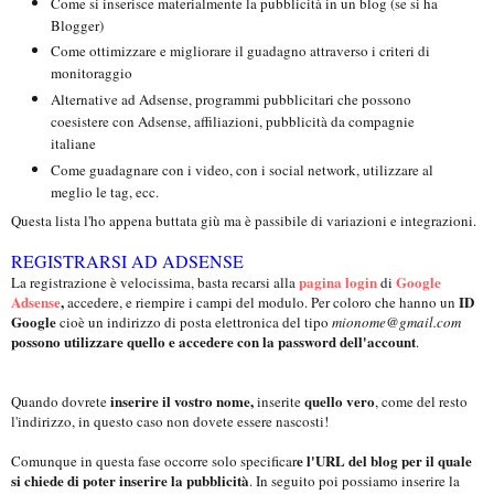
Come si inserisce materialmente la pubblicità in un blog (se si ha
Blogger)
Come ottimizzare e migliorare il guadagno attraverso i criteri di
monitoraggio
Alternative ad Adsense, programmi pubblicitari che possono
coesistere con Adsense, affiliazioni, pubblicità da compagnie
italiane
Come guadagnare con i video, con i social network, utilizzare al
meglio le tag, ecc.
Questa lista l'ho appena buttata giù ma è passibile di variazioni e integrazioni.
REGISTRARSI AD ADSENSE
pagina login
Google
La registrazione è velocissima, basta recarsi alla
di
Adsense
,
ID
accedere, e riempire i campi del modulo. Per coloro che hanno un
Google
cioè un indirizzo di posta elettronica del tipo
mionome@gmail.com
possono utilizzare quello e accedere con la password dell'account
.
inserire il vostro nome,
quello vero
Quando dovrete
inserite
, come del resto
l'indirizzo, in questo caso non dovete essere nascosti!
e l'URL del blog per il quale
Comunque in questa fase occorre solo specificar
si chiede di poter inserire la pubblicità
. In seguito poi possiamo inserire la