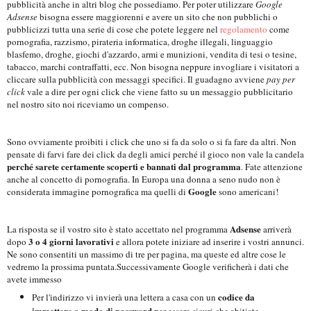
pubblicità anche in altri blog che possediamo. Per poter utilizzare
Google
Adsense
bisogna essere maggiorenni e avere un sito che non pubblichi o
pubblicizzi tutta una serie di cose che potete leggere nel
regolamento
come
pornografia, razzismo, pirateria informatica, droghe illegali, linguaggio
blasfemo, droghe, giochi d'azzardo, armi e munizioni, vendita di tesi o tesine,
tabacco, marchi contraffatti, ecc. Non bisogna neppure invogliare i visitatori a
cliccare sulla pubblicità con messaggi specifici. Il guadagno avviene
pay per
click
vale a dire per ogni click che viene fatto su un messaggio pubblicitario
nel nostro sito noi riceviamo un compenso.
Sono ovviamente proibiti i click che uno si fa da solo o si fa fare da altri. Non
pensate di farvi fare dei click da degli amici perché il gioco non vale la candela
perché sarete certamente scoperti e bannati dal programma
. Fate attenzione
anche al concetto di pornografia. In Europa una donna a seno nudo non è
Google
considerata immagine pornografica ma quelli di
sono americani!
Adsense
La risposta se il vostro sito è stato accettato nel programma
arriverà
3 o 4 giorni lavorativi
dopo
e allora potete iniziare ad inserire i vostri annunci.
Ne sono consentiti un massimo di tre per pagina, ma queste ed altre cose le
vedremo la prossima puntata.
Successivamente Google verificherà i dati che
avete immesso
codice da
Per l'indirizzo vi invierà una lettera a casa con un
immettere a modo di password p