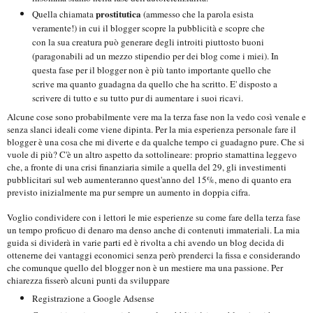
prostitutica
Quella chiamata
(ammesso che la parola esista
veramente!) in cui il blogger scopre la pubblicità e scopre che
con la sua creatura può generare degli introiti piuttosto buoni
(paragonabili ad un mezzo stipendio per dei blog come i miei). In
questa fase per il blogger non è più tanto importante quello che
scrive ma quanto guadagna da quello che ha scritto. E' disposto a
scrivere di tutto e su tutto pur di aumentare i suoi ricavi.
Alcune cose sono probabilmente vere ma la terza fase non la vedo così venale e
senza slanci ideali come viene dipinta. Per la mia esperienza personale fare il
blogger è una cosa che mi diverte e da qualche tempo ci guadagno pure. Che si
vuole di più? C'è un altro aspetto da sottolineare: proprio stamattina leggevo
che, a fronte di una crisi finanziaria simile a quella del 29, gli investimenti
pubblicitari sul web aumenteranno quest'anno del 15%, meno di quanto era
previsto inizialmente ma pur sempre un aumento in doppia cifra.
Voglio condividere con i lettori le mie esperienze su come fare della terza fase
un tempo proficuo di denaro ma denso anche di contenuti immateriali. La mia
guida si dividerà in varie parti ed è rivolta a chi avendo un blog decida di
ottenerne dei vantaggi economici senza però prenderci la fissa e considerando
che comunque quello del blogger non è un mestiere ma una passione. Per
chiarezza fisserò alcuni punti da sviluppare
Registrazione a Google Adsense