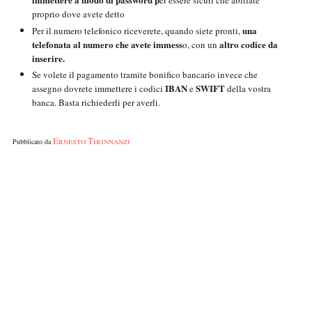
er essere sicuri che abitiate
proprio dove avete detto
una
Per il numero telefonico riceverete, quando siete pronti,
telefonata al numero che avete immess
altro codice da
o, con un
inserire.
Se volete il pagamento tramite bonifico bancario invece che
IBAN
SWIFT
assegno dovrete immettere i codici
e
della vostra
banca. Basta richiederli per averli.
Ernesto Tirinnanzi
Pubblicato da