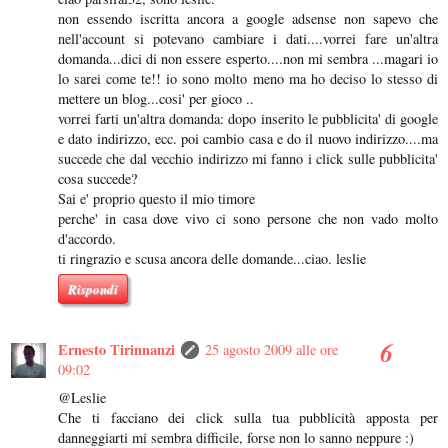
non essendo iscritta ancora a google adsense non sapevo che
nell'account si potevano cambiare i dati....vorrei fare un'altra
domanda...dici di non essere esperto....non mi sembra ...magari io
lo sarei come te!! io sono molto meno ma ho deciso lo stesso di
mettere un blog...cosi' per gioco ..
vorrei farti un'altra domanda: dopo inserito le pubblicita' di google
e dato indirizzo, ecc. poi cambio casa e do il nuovo indirizzo....ma
succede che dal vecchio indirizzo mi fanno i click sulle pubblicita'
cosa succede?
Sai e' proprio questo il mio timore
perche' in casa dove vivo ci sono persone che non vado molto
d'accordo.
ti ringrazio e scusa ancora delle domande...ciao. leslie
Rispondi
Ernesto Tirinnanzi
25 agosto 2009 alle ore
09:02
@Leslie
Che ti facciano dei click sulla tua pubblicità apposta per
danneggiarti mi sembra difficile, forse non lo sanno neppure :)