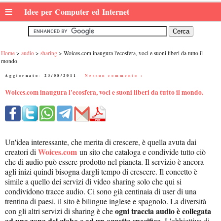
≡
Idee per Computer ed Internet
Home
audio
sharing
Woices.com inaugura l'ecosfera, voci e suoni liberi da tutto il
mondo.
Aggiornato:
23/08/2011
|
Nessun commento :
Woices.com inaugura l'ecosfera, voci e suoni liberi da tutto il mondo.
Un'idea interessante, che merita di crescere, è quella avuta dai
Woices.com
creatori di
un sito che cataloga e condivide tutto ciò
che di audio può essere prodotto nel pianeta. Il servizio è ancora
agli inizi quindi bisogna dargli tempo di crescere. Il concetto è
simile a quello dei servizi di video sharing solo che qui si
condividono tracce audio. Ci sono già centinaia di user di una
trentina di paesi, il sito è bilingue inglese e spagnolo. La diversità
ogni traccia audio è collegata
con gli altri servizi di sharing è che
ad una zona del globo e ad un oggetto specifico.
L'obbiettivo di