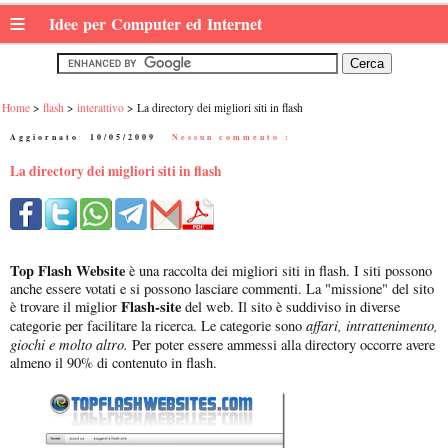
≡
Idee per Computer ed Internet
Home
flash
interattivo
La directory dei migliori siti in flash
Aggiornato:
10/05/2009
|
Nessun commento :
La directory dei migliori siti in flash
Top Flash Website
è una raccolta dei migliori siti in flash. I siti possono
anche essere votati e si possono lasciare commenti. La "missione" del sito
Flash-site
è trovare il miglior
del web. Il sito è suddiviso in diverse
affari, intrattenimento,
categorie per facilitare la ricerca. Le categorie sono
giochi e molto altro.
Per poter essere ammessi alla directory occorre avere
almeno il 90% di contenuto in flash.